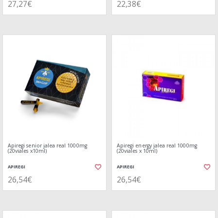
27,27€
22,38€
Apiregi senior jalea real 1000mg
Apiregi energy jalea real 1000mg
(20viales x10ml)
(20viales x 10ml)
APIREGI
APIREGI
26,54€
26,54€