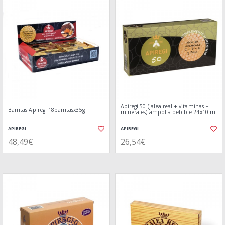
Apiregi-50 (jalea real + vitaminas +
Barritas Apiregi 18barritasx35g
minerales) ampolla bebible 24x10 ml
APIREGI
APIREGI
48,49€
26,54€