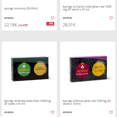
Apiregi complex total jalea real 1500
apiregi memory 20x10ml
mg 20 viales x 10 ml
APIREGI
APIREGI
22,18€
28,01€
- 9%
24,40€
Apiregi defensas Jalea Real 1000mg
Apiregi infancia jalea real 500mg (20
20 viales x10 ml.
viales x 10ml)
APIREGI
APIREGI