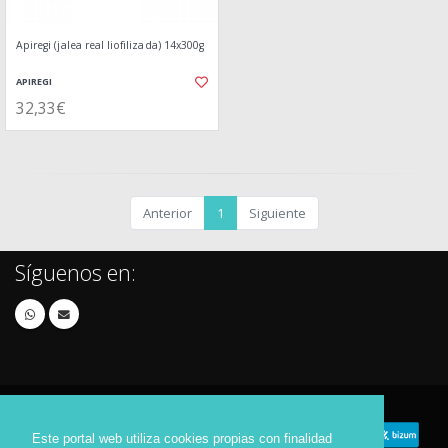
Apiregi (jalea real liofilizada) 14x300g
APIREGI
32,33€
Anterior
1
Siguiente
Síguenos en:
Este portal web utiliza cookies propias con finalidad