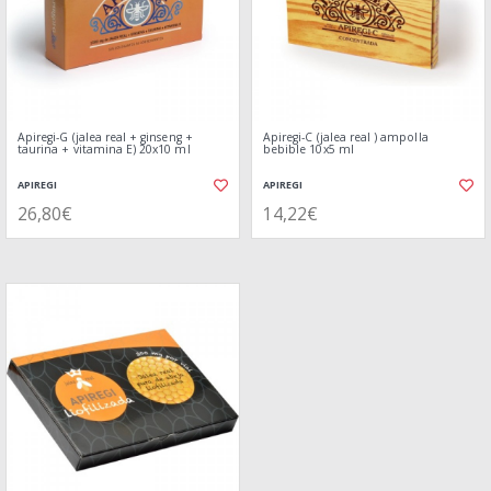
Apiregi-G (jalea real + ginseng +
Apiregi-C (jalea real ) ampolla
taurina + vitamina E) 20x10 ml
bebible 10x5 ml
APIREGI
APIREGI
26,80€
14,22€