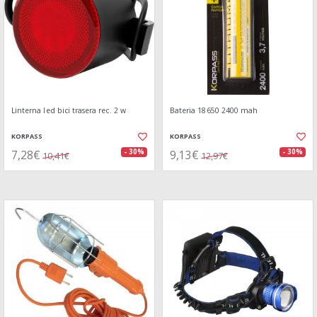
Linterna led bici trasera rec. 2 w
Bateria 18650 2400 mah
KORPASS
KORPASS
7,28€
9,13€
- 30%
- 30%
10,41€
12,97€