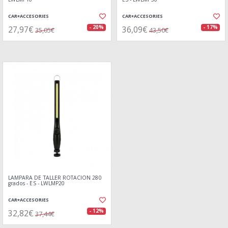
CAR+ACCESORIES
CAR+ACCESORIES
27,97€
36,09€
- 20%
- 17%
35,05€
43,50€
LAMPARA DE TALLER ROTACION 280
grados - ES - LWLMP20
CAR+ACCESORIES
32,82€
- 12%
37,44€