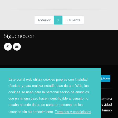
Anterior
1
Siguiente
Síguenos en:
Este portal web utiliza cookies propias con finalidad
técnica, y para realizar estadísticas de uso Web, las
cookies se usan para la personalización de anuncios
que en ningún caso hacen identificable al usuario no
Contacto
Aviso Legal
Condiciones de compra
Política de envíos
Política de devolución
Política de Privacidad
recaba ni cede datos de carácter personal de los
Política de Cookies
Sitemap
usuarios sin su conocimiento
Términos y condiciones
© 2026 - Todos los derechos reservados.