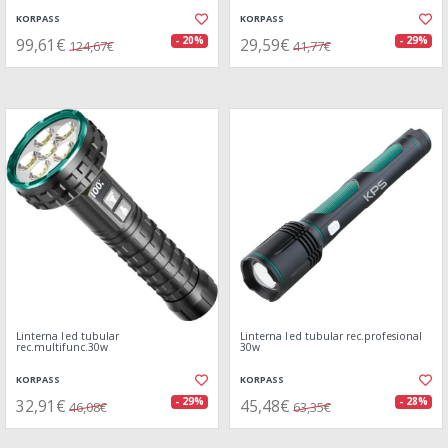
KORPASS
KORPASS
99,61€
29,59€
- 20%
- 29%
124,67€
41,77€
Linterna led tubular
Linterna led tubular rec.profesional
rec.multifunc.30w
30w
KORPASS
KORPASS
32,91€
45,48€
- 29%
- 28%
46,08€
63,35€