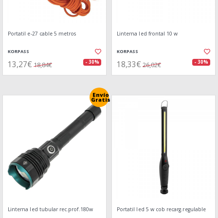
Portatil e-27 cable 5 metros
Linterna led frontal 10 w
KORPASS
KORPASS
13,27€
18,33€
- 30%
- 30%
18,84€
26,02€
Envío
Gratis
Linterna led tubular rec.prof.180w
Portatil led 5 w cob recarg.regulable