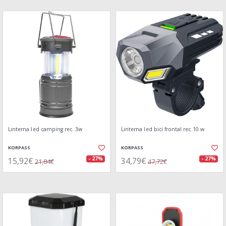
Linterna led camping rec. 3w
Linterna led bici frontal rec.10 w
KORPASS
KORPASS
15,92€
34,79€
- 27%
- 27%
21,84€
47,72€