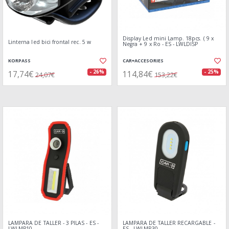
Display Led mini Lamp. 18pcs. ( 9 x
Linterna led bici frontal rec. 5 w
Negra + 9 x Ro - ES - LWLDISP
KORPASS
CAR+ACCESORIES
17,74€
114,84€
- 26%
- 25%
24,07€
153,22€
LAMPARA DE TALLER - 3 PILAS - ES -
LAMPARA DE TALLER RECARGABLE -
LWLMP10
ES - LWLMP30