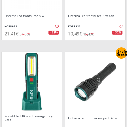
Linterna led frontal rec. 5 w
Linterna led frontal rec. 3 w cob
KORPASS
KORPASS
21,41€
10,49€
- 32%
- 32%
31,66€
15,43€
Envío
Grati
Portatil led 10 w cob recargable y
Linterna led tubular rec.prof. 60w
base