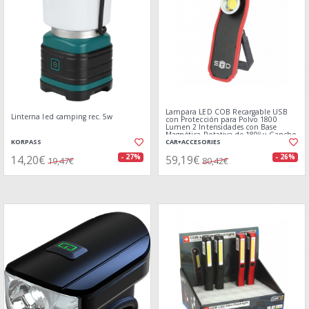
Lampara LED COB Recargable USB
Linterna led camping rec. 5w
con Protección para Polvo 1800
Lumen 2 Intensidades con Base
Magnética Rotativa de 180º y Gancho
KORPASS
CAR+ACCESORIES
14,20€
59,19€
- 27%
- 26%
19,47€
80,42€