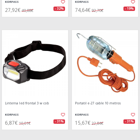
KORPASS
KORPASS
27,92€
74,64€
- 32%
- 19%
40,88€
92,70€
Linterna led frontal 3 w cob
Portatil e-27 cable 10 metros
KORPASS
KORPASS
6,87€
15,67€
- 31%
- 31%
10,01€
22,84€