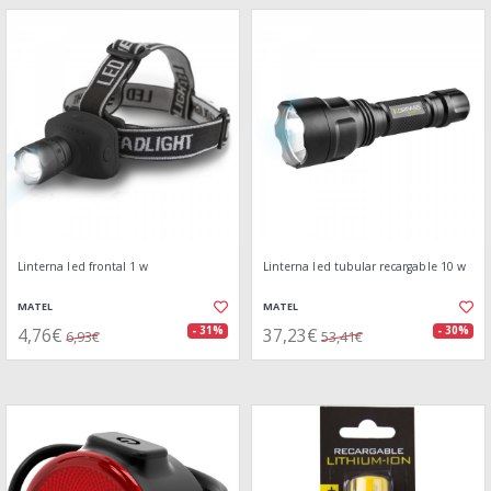
Linterna led frontal 1 w
Linterna led tubular recargable 10 w
MATEL
MATEL
4,76€
37,23€
- 31%
- 30%
6,93€
53,41€