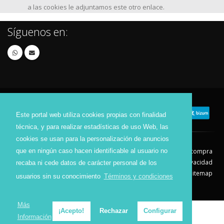
a las cookies le adjuntamos este otro enlace.
Síguenos en:
Este portal web utiliza cookies propias con finalidad
técnica, y para realizar estadísticas de uso Web, las
cookies se usan para la personalización de anuncios
que en ningún caso hacen identificable al usuario no
Contacto
Aviso Legal
Condiciones de compra
Política de envíos
Política de devolución
Política de Privacidad
recaba ni cede datos de carácter personal de los
Política de Cookies
Sitemap
usuarios sin su conocimiento
Términos y condiciones
© 2026 - Todos los derechos reservados.
Más
¡Acepto!
Rechazar
Configurar
Información