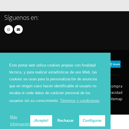
Síguenos en:
Este portal web utiliza cookies propias con finalidad
técnica, y para realizar estadísticas de uso Web, las
cookies se usan para la personalización de anuncios
que en ningún caso hacen identificable al usuario no
Contacto
Aviso Legal
Condiciones de compra
Política de envíos
Política de devolución
Política de Privacidad
recaba ni cede datos de carácter personal de los
Política de Cookies
Sitemap
usuarios sin su conocimiento
Términos y condiciones
© 2026 - Todos los derechos reservados.
Más
¡Acepto!
Rechazar
Configurar
Información