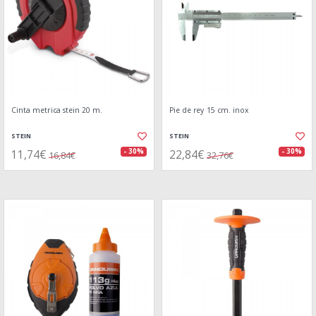
Cinta metrica stein 20 m.
Pie de rey 15 cm. inox
STEIN
STEIN
11,74€
22,84€
- 30%
- 30%
16,84€
32,76€