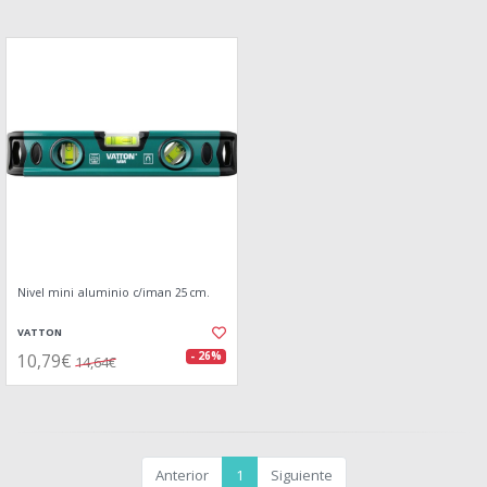
Nivel mini aluminio c/iman 25cm.
VATTON
10,79€
- 26%
14,64€
Anterior
1
Siguiente