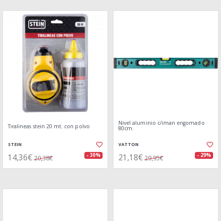
Nivel aluminio c/iman engomado
Tiralineas stein 20 mt. con polvo
80cm.
STEIN
VATTON
14,36€
21,18€
- 30%
- 29%
20,38€
29,95€