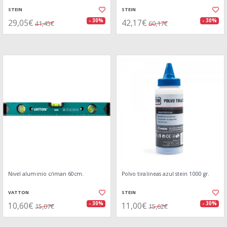
STEIN
STEIN
29,05€
42,17€
- 30%
- 30%
41,45€
60,17€
Nivel aluminio c/iman 60cm.
Polvo tiralineas azul stein 1000 gr.
VATTON
STEIN
10,60€
11,00€
- 30%
- 30%
15,07€
15,62€