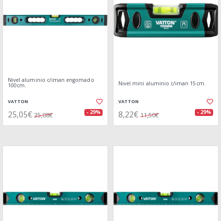
Nivel aluminio c/iman engomado
Nivel mini aluminio c/iman 15cm.
100cm.
VATTON
VATTON
25,05€
8,22€
- 29%
- 29%
35,08€
11,50€