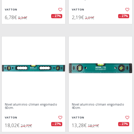
VATTON
VATTON
6,78€
2,19€
- 27%
- 27%
9,34€
3,01€
Nivel aluminio c/iman engomado
Nivel aluminio c/iman engomado
60cm.
40cm.
VATTON
VATTON
18,02€
13,28€
- 27%
- 27%
24,72€
18,21€