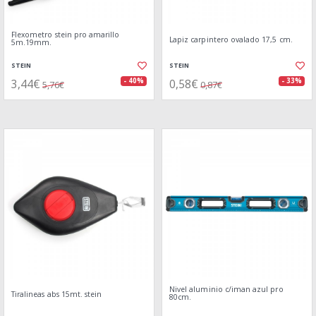
Flexometro stein pro amarillo
Lapiz carpintero ovalado 17,5 cm.
5m.19mm.
STEIN
STEIN
3,44€
0,58€
- 40%
- 33%
5,76€
0,87€
Nivel aluminio c/iman azul pro
Tiralineas abs 15mt. stein
80cm.