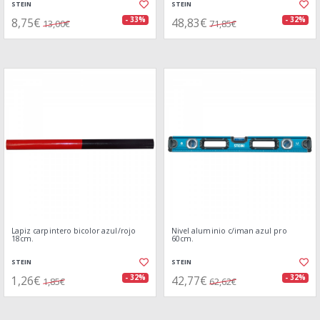
STEIN
STEIN
8,75€
48,83€
- 33%
- 32%
13,00€
71,85€
Lapiz carpintero bicolor azul/rojo
Nivel aluminio c/iman azul pro
18cm.
60cm.
STEIN
STEIN
1,26€
42,77€
- 32%
- 32%
1,85€
62,62€