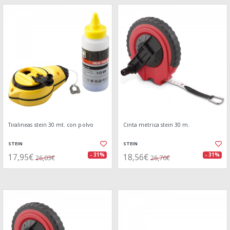
Tiralineas stein 30 mt. con polvo
Cinta metrica stein 30 m.
STEIN
STEIN
17,95€
18,56€
- 31%
- 31%
26,03€
26,76€