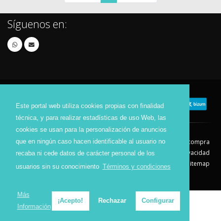
Síguenos en:
Este portal web utiliza cookies propias con finalidad
técnica, y para realizar estadísticas de uso Web, las
cookies se usan para la personalización de anuncios
que en ningún caso hacen identificable al usuario no
Contacto
Aviso Legal
Condiciones de compra
Política de envíos
Política de devolución
Política de Privacidad
recaba ni cede datos de carácter personal de los
Política de Cookies
Sitemap
usuarios sin su conocimiento
Términos y condiciones
© 2026 - Todos los derechos reservados.
Más
¡Acepto!
Rechazar
Configurar
Información