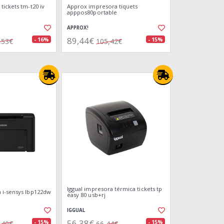
tickets tm-t20 iv
Approx impresora tiquets
apppos80portable
APPROX!
89,44€
- 16%
- 15%
,53€
105,42€
Iggual impresora térmica tickets tp
 i-sensys lbp122dw
easy 80 usb+rj
IGGUAL
56,38€
- 15%
- 15%
,40€
66,44€