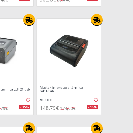
Mustek impresora térmica
 térmica zd421 usb
mk380iib
MUSTEK
148,79€
- 15%
- 15%
,79€
174,03€