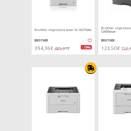
Brother impresora 
Brother impresora laser hl-l6210dw
l2400dwe
BROTHER
BROTHER
394,36€
123,50€
- 19%
485,91€
152,