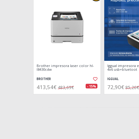
Brother impresora laser color hl-
Iggual impresora e
l8430cdw
4x6 usb+bluetoot
BROTHER
IGGUAL
413,54€
72,90€
- 15%
483,69€
85,26€