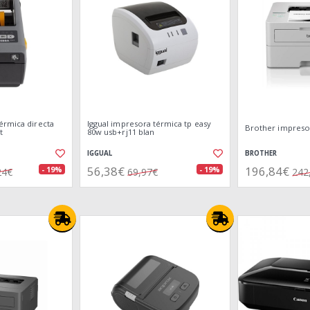
érmica directa
Iggual impresora térmica tp easy
Brother impresor
t
80w usb+rj11 blan
IGGUAL
BROTHER
56,38€
196,84€
- 19%
- 19%
24€
69,97€
242