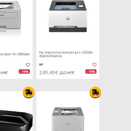
Hp impresora laserjet pro 3202dn
a laser hl-l2865dw
duplex/blanca
HP
249,49€
- 19%
- 19%
,54€
307,41€