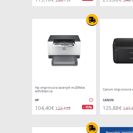
Hp impresora laserjet m209dw
Canon impresora i
wifi/blanca
HP
CANON
104,40€
125,88€
- 15%
122,12€
147,