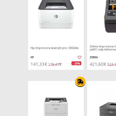
Zebra impresora t
Hp impresora laserjet pro 3002dw
zd411 usb/etherne
HP
ZEBRA
141,33€
421,60€
- 20%
176,67€
523,