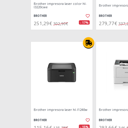
Brother impresora laser color hl-
Brother impresora
l3220cwe
BROTHER
BROTHER
251,29€
279,77€
- 17%
302,90€
337,
Brother impresora laser hl-l1240w
Brother impresora
BROTHER
BROTHER
115,16€
293,66€
- 15%
135,73€
346,