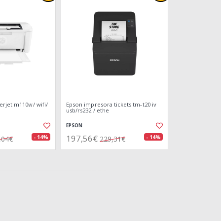
erjet m110w/ wifi/
Epson impresora tickets tm-t20 iv
usb/rs232 / ethe
EPSON
197,56€
- 14%
- 14%
,04€
229,31€