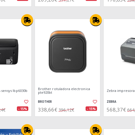
Brother rotuladora electronica
-sensys lbp6030b
Zebra impresora
pte920bt
BROTHER
ZEBRA
338,66€
568,37€
- 15%
- 15%
24€
396,12€
664