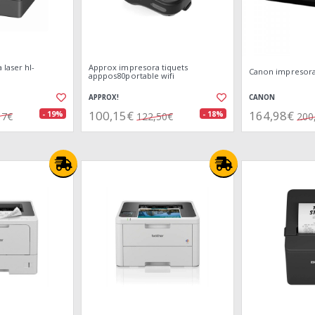
laser hl-
Approx impresora tiquets
Canon impresora
apppos80portable wifi
APPROX!
CANON
100,15€
164,98€
- 19%
- 18%
17€
122,50€
200