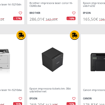
Brother impresora laser color hl-
Epson impresora 
 laser hl-l5210dn
l3240cdw
usb/rs232
BROTHER
EPSON
286,01€
165,50€
- 17%
- 16%
22€
342,20€
196
Epson impresora tickets tm-30iii
 laser hl-l5210dw
Canon impresora
usb/ethernet
EPSON
CANON
269,20€
176,83€
- 15%
- 15%
10€
317,27€
208