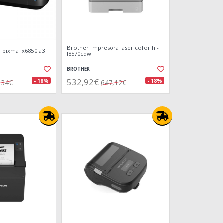
Brother impresora laser color hl-
 pixma ix6850 a3
l8570cdw
BROTHER
532,92€
- 18%
- 18%
,34€
647,12€