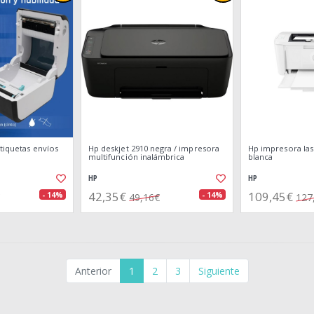
tiquetas envíos
Hp deskjet 2910 negra / impresora
Hp impresora las
multifunción inalámbrica
blanca
HP
HP
42,35€
109,45€
- 14%
- 14%
49,16€
127
Anterior
1
2
3
Siguiente