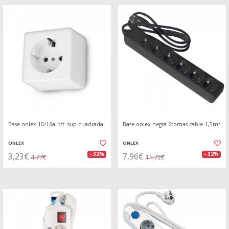
Base onlex 10/16a. t/t. sup.cuadrada
Base onlex negra 6tomas cable 1,5mt
ONLEX
ONLEX
3,23€
7,96€
- 32%
- 32%
4,77€
11,72€