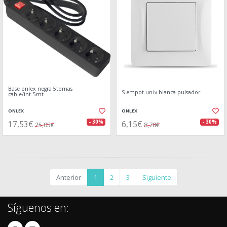
Base onlex negra 5tomas
S-empot.univ.blanca pulsador
cable/int.5mt
ONLEX
ONLEX
17,53€
6,15€
- 30%
- 30%
25,05€
8,78€
Anterior
1
2
3
Siguiente
Síguenos en: