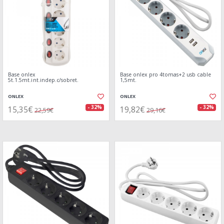
Base onlex
Base onlex pro 4tomas+2 usb cable
5t.1.5mt.int.indep.c/sobret.
1,5mt.
ONLEX
ONLEX
15,35€
19,82€
- 32%
- 32%
22,59€
29,16€