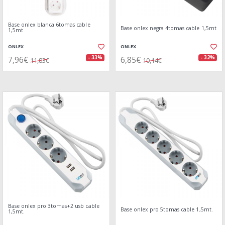
Base onlex blanca 6tomas cable
Base onlex negra 4tomas cable 1,5mt
1,5mt
ONLEX
ONLEX
7,96€
6,85€
- 33%
- 32%
11,83€
10,14€
Base onlex pro 3tomas+2 usb cable
Base onlex pro 5tomas cable 1,5mt.
1,5mt.