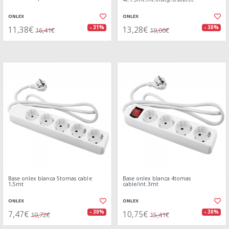
ONLEX
ONLEX
11,38€
13,28€
- 31%
- 30%
16,41€
19,06€
Base onlex blanca 5tomas cable
Base onlex blanca 4tomas
1,5mt
cable/int.3mt
ONLEX
ONLEX
7,47€
10,75€
- 30%
- 30%
10,72€
15,41€