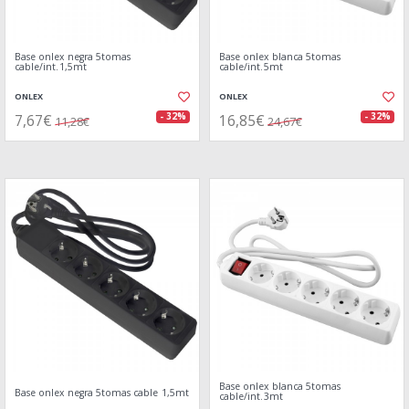
Base onlex negra 5tomas
Base onlex blanca 5tomas
cable/int.1,5mt
cable/int.5mt
ONLEX
ONLEX
7,67€
16,85€
- 32%
- 32%
11,28€
24,67€
Base onlex blanca 5tomas
Base onlex negra 5tomas cable 1,5mt
cable/int.3mt