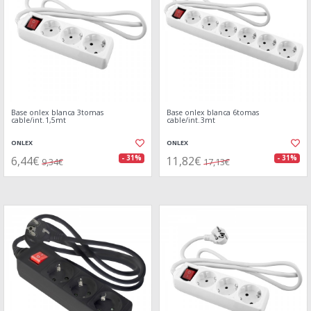
Base onlex blanca 3tomas
Base onlex blanca 6tomas
cable/int.1,5mt
cable/int.3mt
ONLEX
ONLEX
6,44€
11,82€
- 31%
- 31%
9,34€
17,13€