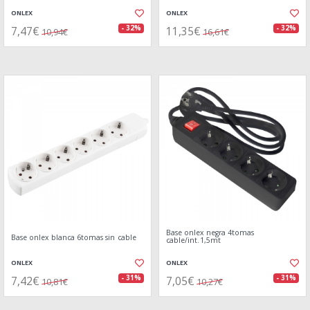
ONLEX
ONLEX
7,47€
11,35€
- 32%
- 32%
10,94€
16,61€
Base onlex negra 4tomas
Base onlex blanca 6tomas sin cable
cable/int.1,5mt
ONLEX
ONLEX
7,42€
7,05€
- 31%
- 31%
10,81€
10,27€