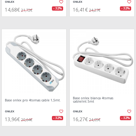
ONLEX
ONLEX
14,68€
16,41€
- 32%
- 32%
21,72€
24,27€
Base onlex blanca 4tomas
Base onlex pro 4tomas cable 1,5mt.
cable/int.5mt
ONLEX
ONLEX
13,96€
16,27€
- 32%
- 32%
20,64€
24,05€