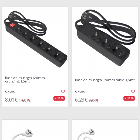
Base onlex negra 6tomas
Base onlex negra 3tomas cable 1,5mt
cable/int.1,5mt
ONLEX
ONLEX
8,01€
6,23€
- 31%
- 31%
11,67€
9,04€