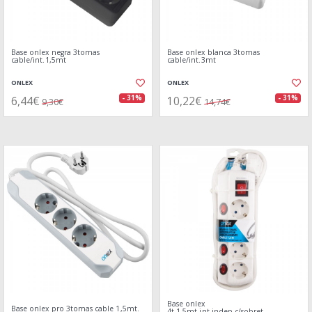
Base onlex negra 3tomas
Base onlex blanca 3tomas
cable/int.1,5mt
cable/int.3mt
ONLEX
ONLEX
6,44€
10,22€
- 31%
- 31%
9,30€
14,74€
Base onlex
Base onlex pro 3tomas cable 1,5mt.
4t.1.5mt.int.indep.c/sobret.