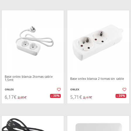
Base onlex blanca 2tomas cable
Base onlex blanca 2 tomas sin cable
1,5mt
ONLEX
ONLEX
6,17€
5,71€
- 30%
- 30%
8,85€
8,17€