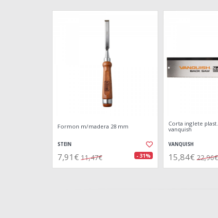
Corta inglete plast
Formon m/madera 28 mm
vanquish
STEIN
VANQUISH
7,91€
15,84€
- 31%
11,47€
22,96€