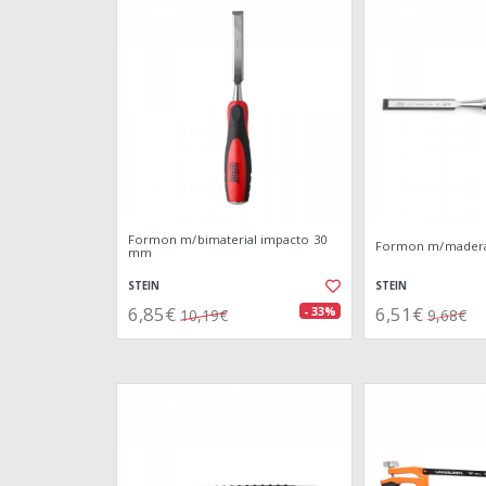
Formon m/bimaterial impacto 30
Formon m/mader
mm
STEIN
STEIN
6,85€
6,51€
- 33%
10,19€
9,68€