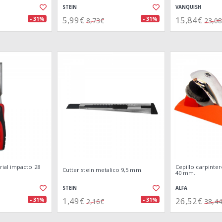
STEIN
VANQUISH
5,99€
15,84€
- 31%
- 31%
8,73€
23,0
ial impacto 28
Cepillo carpinter
Cutter stein metalico 9,5 mm.
40 mm.
STEIN
ALFA
1,49€
26,52€
- 31%
- 31%
2,16€
38,4