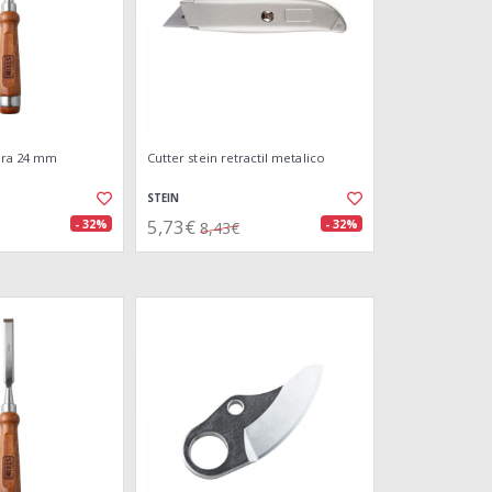
ra 24 mm
Cutter stein retractil metalico
STEIN
5,73€
- 32%
- 32%
8,43€