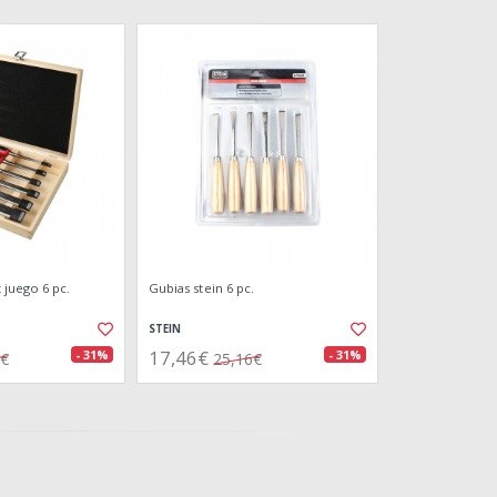
juego 6 pc.
Gubias stein 6 pc.
STEIN
17,46€
- 31%
- 31%
6€
25,16€