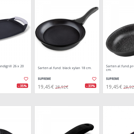
digrill 26 x 20
Sarten al.fund.p
Sarten al.fund. black xylan 18 cm.
cm.
SUPREME
SUPREME
19,45€
19,45€
- 35%
- 33%
28,92€
28,9