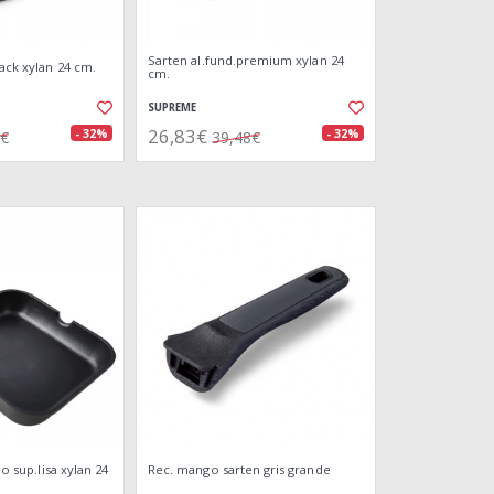
Sarten al.fund.premium xylan 24
lack xylan 24 cm.
cm.
SUPREME
26,83€
- 32%
- 32%
8€
39,48€
jo sup.lisa xylan 24
Rec. mango sarten gris grande