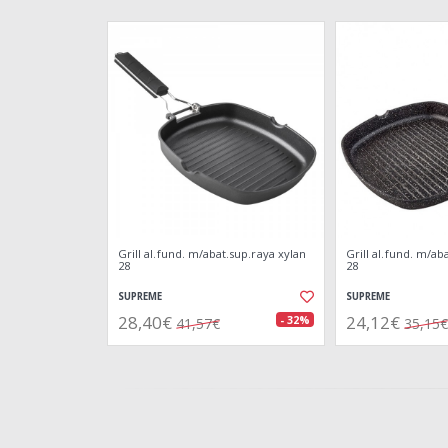
Grill al.fund. m/abat.sup.raya xylan
Grill al.fund. m/ab
28
28
SUPREME
SUPREME
28,40€
24,12€
- 32%
41,57€
35,15€