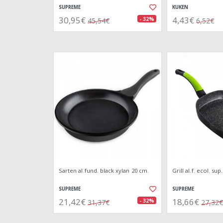
SUPREME
KUKEN
30,95€
4,43€
- 32%
45,54€
6,52€
Sarten al.fund. black xylan 20 cm.
Grill al.f. ecol. su
SUPREME
SUPREME
21,42€
18,66€
- 32%
31,37€
27,32€