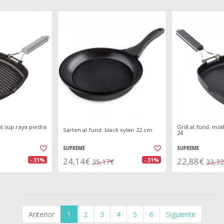
at.sup.raya piedra
Grill al.fund. m/a
Sarten al.fund. black xylan 22 cm.
24
SUPREME
SUPREME
24,14€
22,88€
- 31%
- 31%
35,17€
33,3
Anterior
1
2
3
4
5
6
Siguiente