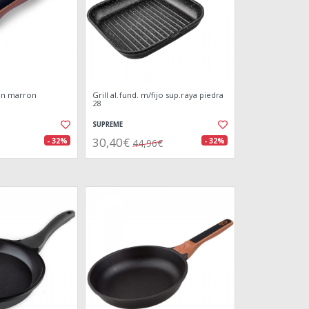
en marron
Grill al.fund. m/fijo sup.raya piedra
28
SUPREME
30,40€
- 32%
- 32%
44,96€