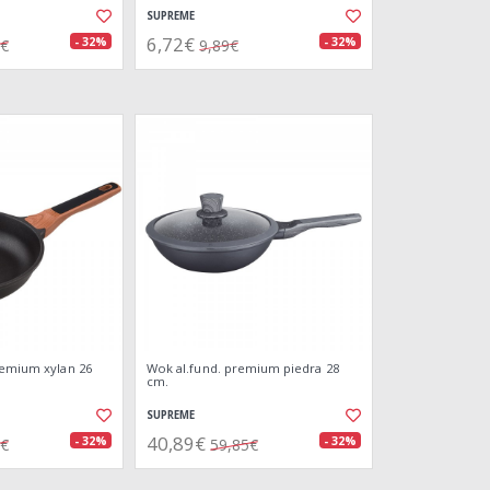
SUPREME
6,72€
- 32%
- 32%
9€
9,89€
remium xylan 26
Wok al.fund. premium piedra 28
cm.
SUPREME
40,89€
- 32%
- 32%
1€
59,85€