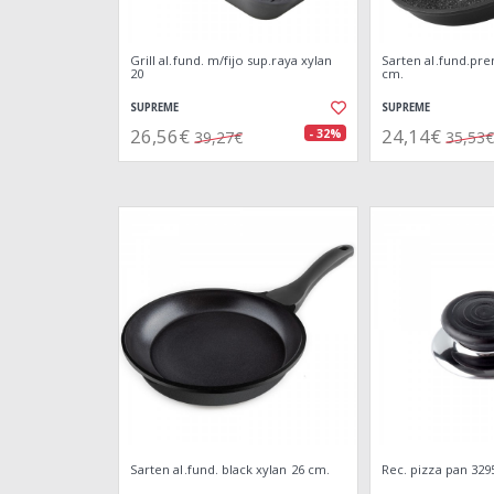
Grill al.fund. m/fijo sup.raya xylan
Sarten al.fund.pr
20
cm.
SUPREME
SUPREME
26,56€
24,14€
- 32%
39,27€
35,53€
Sarten al.fund. black xylan 26 cm.
Rec. pizza pan 32