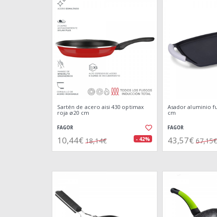
Sartén de acero aisi 430 optimax
Asador aluminio fun
roja ø20 cm
cm
FAGOR
FAGOR
10,44€
43,57€
- 42%
18,14€
67,15€