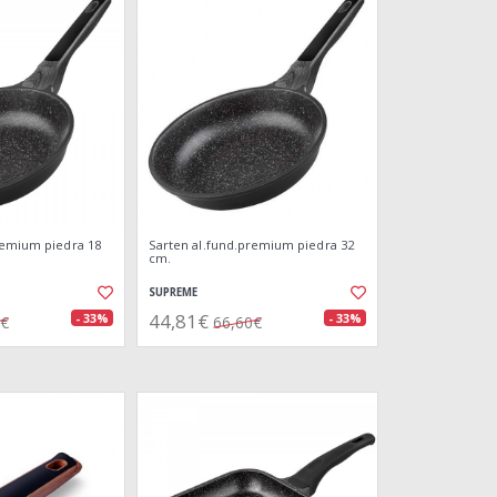
remium piedra 18
Sarten al.fund.premium piedra 32
cm.
SUPREME
44,81€
- 33%
- 33%
2€
66,60€