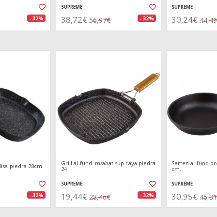
SUPREME
SUPREME
38,72€
30,24€
- 32%
- 32%
56,97€
44,4
Grill al.fund. m/abat.sup.raya piedra
Sarten al.fund.p
p.lisa piedra 28cm
24
cm.
SUPREME
SUPREME
19,44€
30,95€
- 32%
- 32%
28,46€
45,3