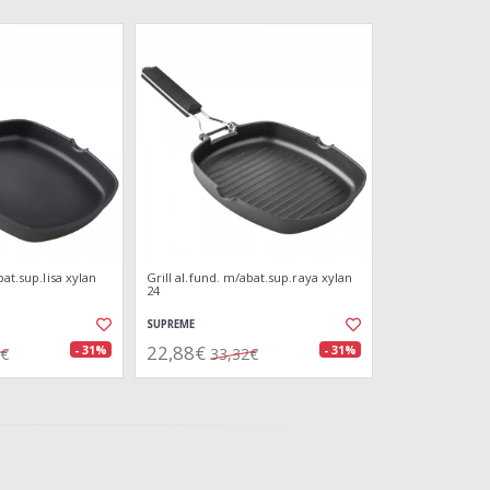
bat.sup.lisa xylan
Grill al.fund. m/abat.sup.raya xylan
24
SUPREME
22,88€
- 31%
- 31%
2€
33,32€