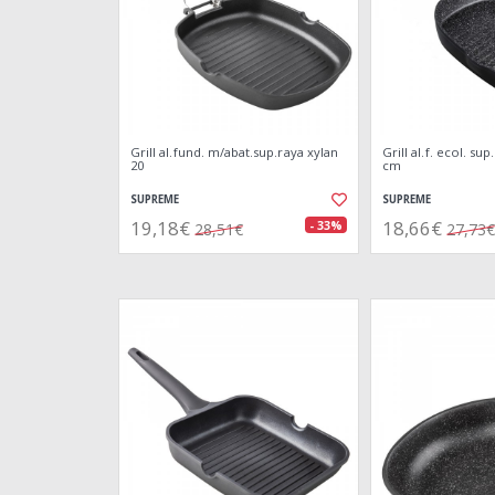
Grill al.fund. m/abat.sup.raya xylan
Grill al.f. ecol. su
20
cm
SUPREME
SUPREME
19,18€
18,66€
- 33%
28,51€
27,73€