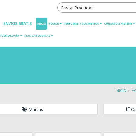
ENVIOS GRATIS
INICIO
HOGAR
PERFUMES Y COSMÉTICA
CUIDADO E HIGIENE
TECNOLOGÍA
MAS CATEGORIAS
INICIO
H
Marcas
Or