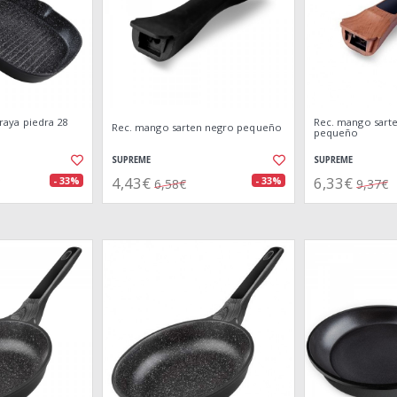
p.raya piedra 28
Rec. mango sart
Rec. mango sarten negro pequeño
pequeño
SUPREME
SUPREME
4,43€
6,33€
- 33%
- 33%
6,58€
9,37€