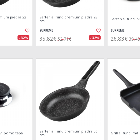
emium piedra 22
Sarten al.fund.premium piedra 28
Sarten al.fund. b
cm.
SUPREME
SUPREME
35,82€
26,83€
- 32%
- 32%
52,71€
39,4
Sarten al.fund.premium piedra 30
951 pomo tapa
Grill al.fund. m/fi
cm.