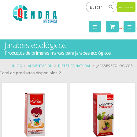
Powered
by
Tra
Jarabes ecológicos
Productos de primeras marcas para Jarabes ecológicos
INICIO
ALIMENTACIÓN
DIETÉTICA NATURAL
JARABES ECOLÓGICOS
Total de productos disponibles
7