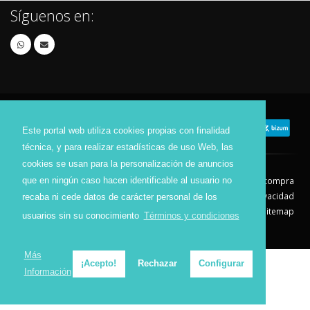
Síguenos en:
Este portal web utiliza cookies propias con finalidad
técnica, y para realizar estadísticas de uso Web, las
cookies se usan para la personalización de anuncios
que en ningún caso hacen identificable al usuario no
Contacto
Aviso Legal
Condiciones de compra
Política de envíos
Política de devolución
Política de Privacidad
recaba ni cede datos de carácter personal de los
Política de Cookies
Sitemap
usuarios sin su conocimiento
Términos y condiciones
© 2026 - Todos los derechos reservados.
Más
¡Acepto!
Rechazar
Configurar
Información