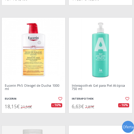
Eucerin Ph5 Oleogel de Ducha 1000
Interapothek Gel para Piel Atópica
ml
750 ml
EUCERIN
INTERAPOTHEK
18,15€
6,63€
- 16%
- 16%
21,56€
7,87€
Oferta