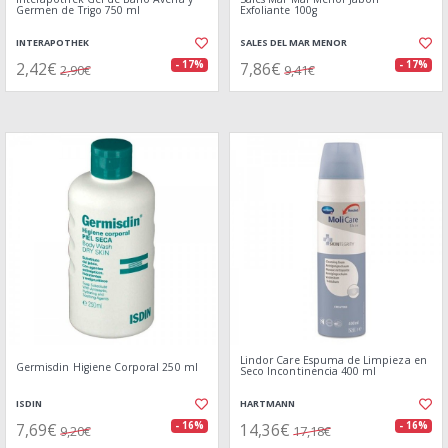
Germen de Trigo 750 ml
Exfoliante 100g
INTERAPOTHEK
SALES DEL MAR MENOR
2,42€
7,86€
- 17%
- 17%
2,90€
9,41€
Lindor Care Espuma de Limpieza en
Germisdin Higiene Corporal 250 ml
Seco Incontinencia 400 ml
ISDIN
HARTMANN
7,69€
14,36€
- 16%
- 16%
9,20€
17,18€