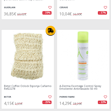
GUERLAIN
CERAVE
36,85€
10,04€
- 39%
- 37%
60,02€
16,00€
Beter Coffee Oclock Esponja Cañamo
A-Derma Exomega Control Spray
Ref22278
Emoliente Antirrascado 50 ml
BETER
PIERRE FABRE
4,15€
14,29€
- 25%
- 22%
5,55€
18,26€