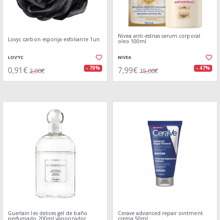
Nivea anti-estrias serum corporal
Lovyc carbon esponja exfoliante 1un
oleo 100ml
LOV'YC
NIVEA
0,91€
7,99€
- 70%
- 47%
3,00€
15,00€
Guerlain les delices gel de baño
Cerave advanced repair ointment
perfumado 200ml vaporizador
crema 50ml