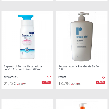
Bepanthol Derma Reparadora
Repavar Atopic Piel Gel de Baño
Loción Corporal Diaria 400ml
750ml
BEPANTHOL
FERRER
21,43€
18,79€
- 16%
- 16%
25,65€
22,48€