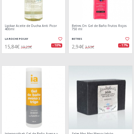
Lipikar Aceite de Ducha Anti Picor
Betres On Gel de Baño Frutos Rojos
400ml
750 ml
LA ROCHE POSAY
BETRES
15,84€
2,94€
- 18%
- 17%
19,23€
3,53€
Interapothek Gel de Baño Avena y
Sales Mar Mar Menor Jabón