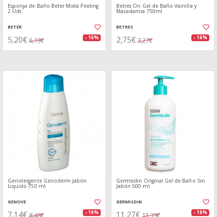
Esponja de Baño Beter Mixta Peeling
Betres On Gel de Baño Vainilla y
2 Uds
Macadamia 750ml
BETER
BETRES
5,20€
2,75€
- 16%
- 16%
6,19€
3,27€
Genotergente Genoderm Jabón
Germisdin Original Gel de Baño Sin
Liquido 750 ml
Jabón 500 ml
GENOVE
GERMISDIN
7,14€
11,27€
- 16%
- 16%
8,48€
13,39€