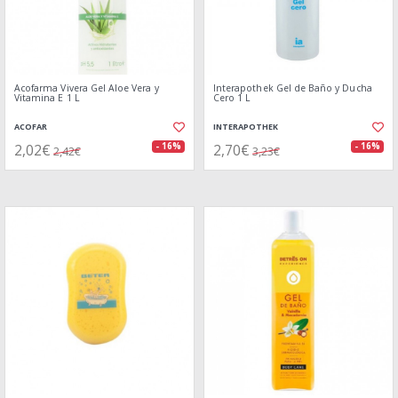
Acofarma Vivera Gel Aloe Vera y
Interapothek Gel de Baño y Ducha
Vitamina E 1 L
Cero 1 L
ACOFAR
INTERAPOTHEK
2,02€
2,70€
- 16%
- 16%
2,42€
3,23€