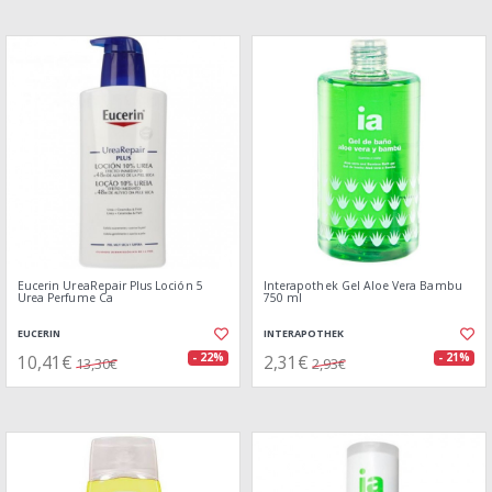
Eucerin UreaRepair Plus Loción 5
Interapothek Gel Aloe Vera Bambu
Urea Perfume Ca
750 ml
EUCERIN
INTERAPOTHEK
10,41€
2,31€
- 22%
- 21%
13,30€
2,93€