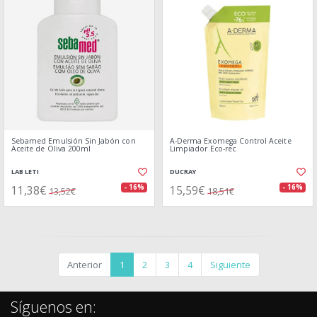
Sebamed Emulsión Sin Jabón con
A-Derma Exomega Control Aceite
Aceite de Oliva 200ml
Limpiador Eco-rec
LAB LETI
DUCRAY
11,38€
15,59€
- 16%
- 16%
13,52€
18,51€
Anterior
1
2
3
4
Siguiente
Síguenos en: