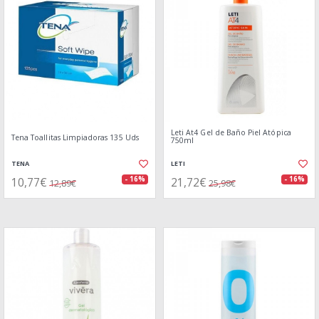
Leti At4 Gel de Baño Piel Atópica
Tena Toallitas Limpiadoras 135 Uds
750ml
TENA
LETI
10,77€
21,72€
- 16%
- 16%
12,89€
25,98€