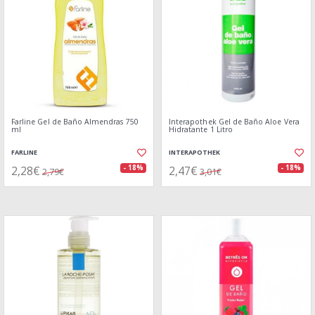
Farline Gel de Baño Almendras 750
Interapothek Gel de Baño Aloe Vera
ml
Hidratante 1 Litro
FARLINE
INTERAPOTHEK
2,28€
2,47€
- 18%
- 18%
2,79€
3,01€