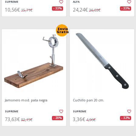
SUPREME
ALFA
10,56€
24,24€
- 33%
- 33%
15,71€
36,03€
Envío
Gratis
Jamonero mod. pata negra
Cuchillo pan 20 cm.
SUPREME
SUPREME
73,63€
3,36€
- 20%
- 32%
92,15€
4,96€