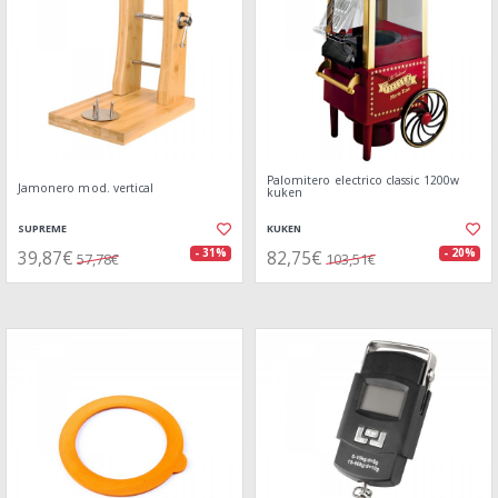
Palomitero electrico classic 1200w
Jamonero mod. vertical
kuken
SUPREME
KUKEN
39,87€
82,75€
- 31%
- 20%
57,78€
103,51€