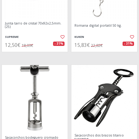
Junta tarro de cristal 70x92x2,5mm.
Romana digital portatil 50 kg.
(25)
SUPREME
KUKEN
12,50€
15,83€
- 31%
- 31%
18,03€
22,82€
Sacacorchos dos brazos titanio
Sacacorchos bodeguero cromado
supreme