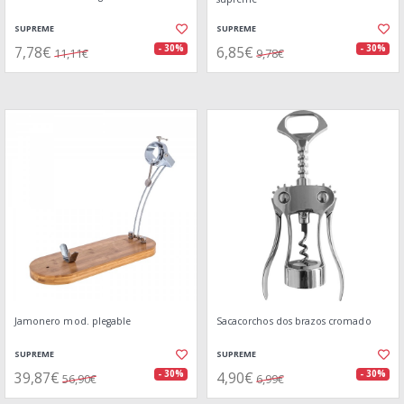
SUPREME
SUPREME
7,78€
6,85€
- 30%
- 30%
11,11€
9,78€
Jamonero mod. plegable
Sacacorchos dos brazos cromado
SUPREME
SUPREME
39,87€
4,90€
- 30%
- 30%
56,90€
6,99€