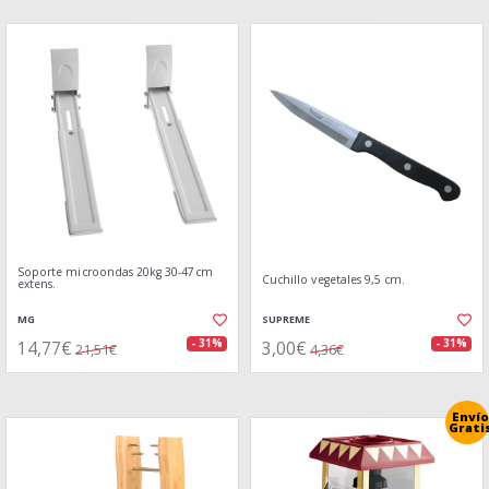
Soporte microondas 20kg 30-47cm
Cuchillo vegetales 9,5 cm.
extens.
MG
SUPREME
14,77€
3,00€
- 31%
- 31%
21,51€
4,36€
Envío
Grati