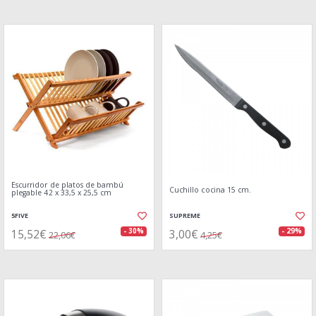
Escurridor de platos de bambú
Cuchillo cocina 15 cm.
plegable 42 x 33,5 x 25,5 cm
5FIVE
SUPREME
15,52€
3,00€
- 30%
- 29%
22,06€
4,25€