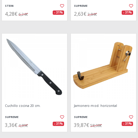
STEIN
SUPREME
4,28€
2,63€
- 31%
- 31%
6,24€
3,84€
Cuchillo cocina 20 cm.
Jamonero mod. horizontal
SUPREME
SUPREME
3,36€
39,87€
- 31%
- 31%
4,89€
58,08€