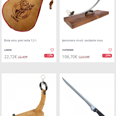
Bota vino piel recta 1,5 l.
Jamonero mod. oscilante inox.
LAKEN
SUPREME
22,72€
106,70€
- 32%
- 24%
33,42€
139,64€