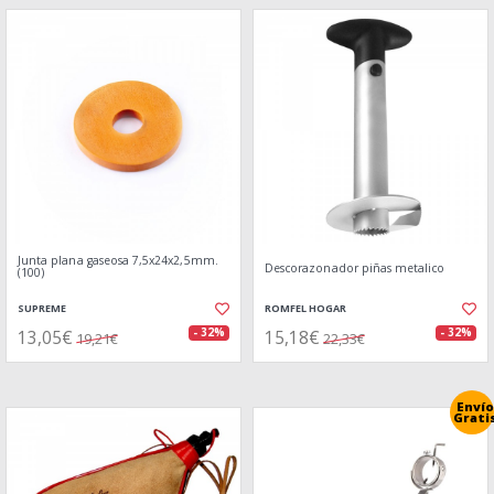
Junta plana gaseosa 7,5x24x2,5mm.
Descorazonador piñas metalico
(100)
SUPREME
ROMFEL HOGAR
13,05€
15,18€
- 32%
- 32%
19,21€
22,33€
Envío
Grati