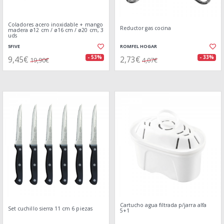
Coladores acero inoxidable + mango
Reductor gas cocina
madera ø12 cm / ø16 cm / ø20 cm, 3
uds
5FIVE
ROMFEL HOGAR
9,45€
2,73€
- 53%
- 33%
19,90€
4,07€
Cartucho agua filtrada p/jarra alfa
Set cuchillo sierra 11 cm 6 piezas
5+1