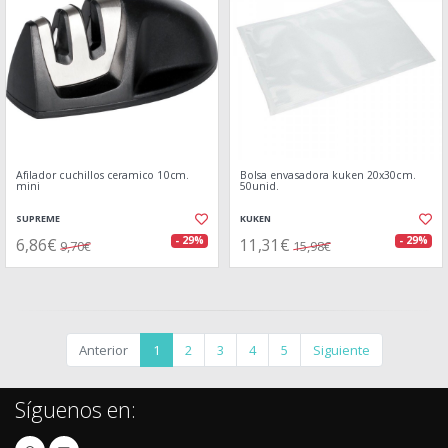
Afilador cuchillos ceramico 10cm.
Bolsa envasadora kuken 20x30cm.
mini
50unid.
SUPREME
KUKEN
6,86€
11,31€
- 29%
- 29%
9,70€
15,98€
Anterior
1
2
3
4
5
Siguiente
Síguenos en: