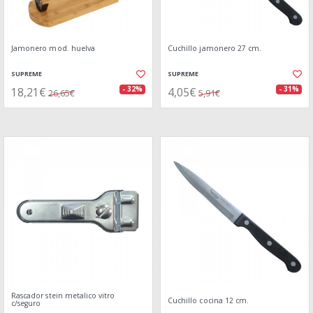
Jamonero mod. huelva
Cuchillo jamonero 27 cm.
SUPREME
SUPREME
18,21€
4,05€
- 32%
- 31%
26,65€
5,91€
Rascador stein metalico vitro
Cuchillo cocina 12 cm.
c/seguro