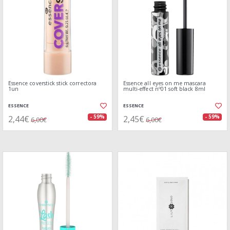
Essence coverstick stick correctora
Essence all eyes on me mascara
1un
multi-effect nº01 soft black 8ml
ESSENCE
ESSENCE
2,44€
2,45€
- 59%
- 59%
6,00€
6,00€