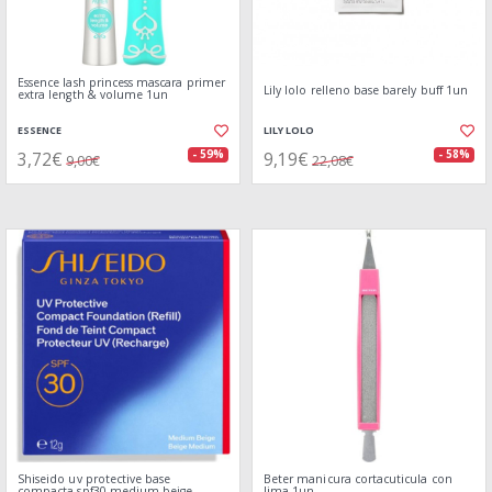
Essence lash princess mascara primer
Lily lolo relleno base barely buff 1un
extra length & volume 1un
ESSENCE
LILY LOLO
3,72€
9,19€
- 59%
- 58%
9,00€
22,08€
Shiseido uv protective base
Beter manicura cortacuticula con
compacta spf30 medium beige
lima 1un