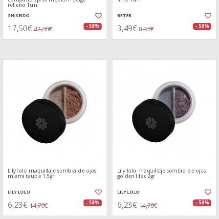
relleno 1un
SHISEIDO
BETER
17,50€
3,49€
- 58%
- 58%
42,00€
8,37€
Lily lolo maquillaje sombra de ojos
Lily lolo maquillaje sombra de ojos
miami taupe 1.5gr
golden lilac 2gr
LILY LOLO
LILY LOLO
6,23€
6,23€
- 58%
- 58%
14,79€
14,79€