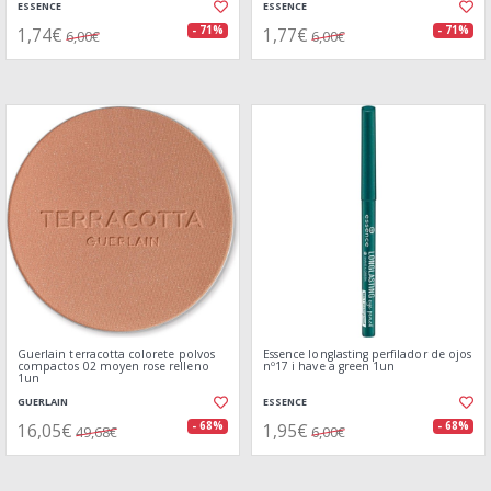
ESSENCE
ESSENCE
1,74€
1,77€
- 71%
- 71%
6,00€
6,00€
Guerlain terracotta colorete polvos
Essence longlasting perfilador de ojos
compactos 02 moyen rose relleno
nº17 i have a green 1un
1un
GUERLAIN
ESSENCE
16,05€
1,95€
- 68%
- 68%
49,68€
6,00€