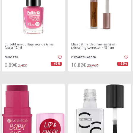
Eurostil maquillaje laca de uñas
Elizabeth arden flawless finish
fucsia 12ml
skincaring corrector 445 1un
EUROSTIL
ELIZABETH ARDEN
0,89€
10,82€
- 63%
- 62%
2,40€
28,76€