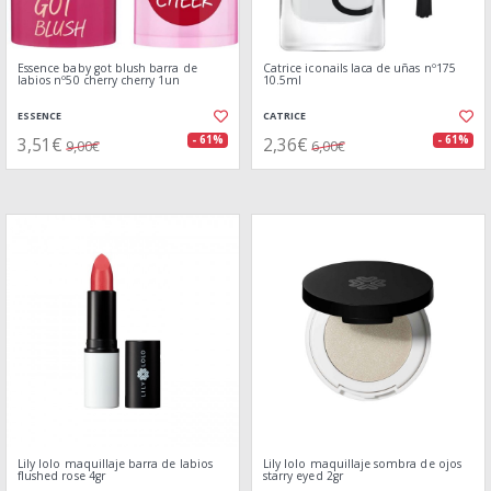
Essence baby got blush barra de
Catrice iconails laca de uñas nº175
labios nº50 cherry cherry 1un
10.5ml
ESSENCE
CATRICE
3,51€
2,36€
- 61%
- 61%
9,00€
6,00€
Lily lolo maquillaje barra de labios
Lily lolo maquillaje sombra de ojos
flushed rose 4gr
starry eyed 2gr