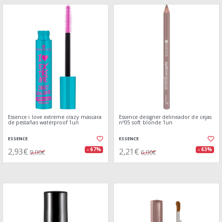
Essence i love extreme crazy mascara
Essence designer delineador de cejas
de pestañas waterproof 1un
nº05 soft blonde 1un
ESSENCE
ESSENCE
2,93€
2,21€
- 67%
- 63%
9,00€
6,00€