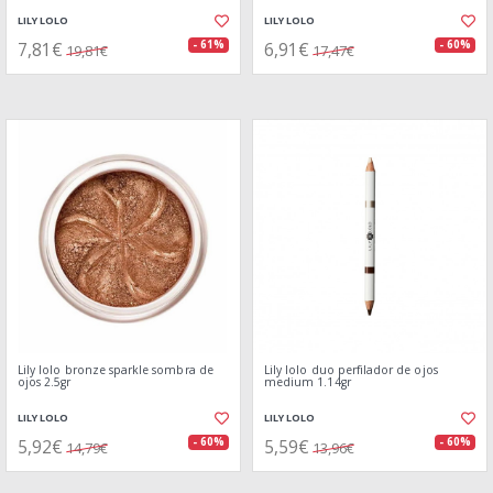
LILY LOLO
LILY LOLO
7,81€
6,91€
- 61%
- 60%
19,81€
17,47€
Lily lolo bronze sparkle sombra de
Lily lolo duo perfilador de ojos
ojos 2.5gr
medium 1.14gr
LILY LOLO
LILY LOLO
5,92€
5,59€
- 60%
- 60%
14,79€
13,96€