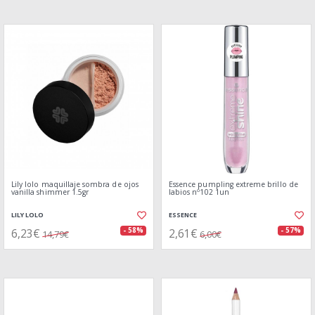
Lily lolo maquillaje sombra de ojos
Essence pumpling extreme brillo de
vanilla shimmer 1.5gr
labios nº102 1un
LILY LOLO
ESSENCE
6,23€
2,61€
- 58%
- 57%
14,79€
6,00€