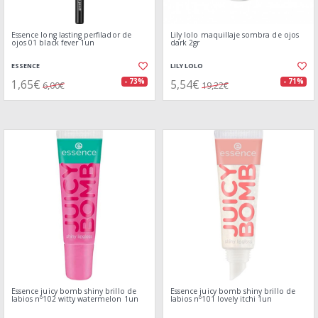
Essence long lasting perfilador de
Lily lolo maquillaje sombra de ojos
ojos 01 black fever 1un
dark 2gr
ESSENCE
LILY LOLO
1,65€
5,54€
- 73%
- 71%
6,00€
19,22€
Essence juicy bomb shiny brillo de
Essence juicy bomb shiny brillo de
labios nº102 witty watermelon 1un
labios nº101 lovely itchi 1un