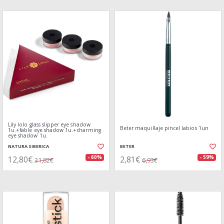
Lily lolo glass slipper eye shadow
Beter maquillaje pincel labios 1un
1u.+fable eye shadow 1u.+charming
eye shadow 1u.
NATURA SIBERICA
BETER
12,80€
2,81€
- 60%
- 59%
31,82€
6,93€