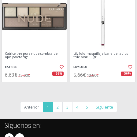
Catrice the pure nude sombra de
Lily lolo maquillaje barra de labios
ojos paleta 9gr
true pink 1.1gr
CATRICE
LILY LOLO
6,63€
5,66€
- 56%
- 56%
15,00€
12,80€
Anterior
1
2
3
4
5
Siguiente
Síguenos en: