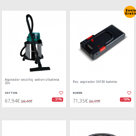
Envío
Grati
Aspirador seco/liq. vatton s/bateria
Rec. aspirador 34130 bateria
20v
VATTON
KUKEN
67,94€
71,35€
- 31%
- 18%
98,46€
86,99€