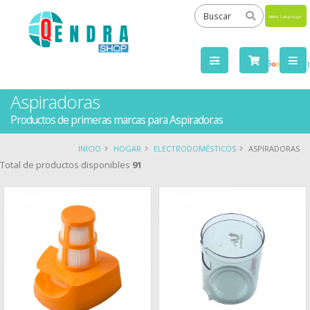
Powered
by
Tra
Aspiradoras
Productos de primeras marcas para Aspiradoras
INICIO
HOGAR
ELECTRODOMÉSTICOS
ASPIRADORAS
Total de productos disponibles
91