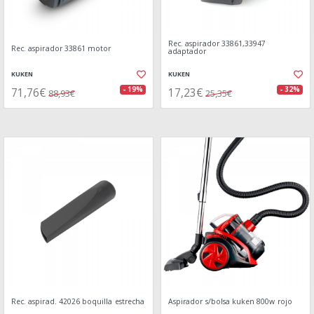
Rec. aspirador 33861,33947
Rec. aspirador 33861 motor
adaptador
KUKEN
KUKEN
71,76€
17,23€
- 19%
- 32%
88,93€
25,35€
Rec. aspirad. 42026 boquilla estrecha
Aspirador s/bolsa kuken 800w rojo