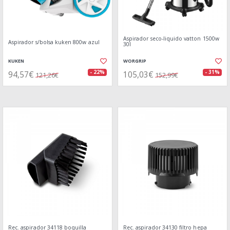
Aspirador seco-liquido vatton 1500w
Aspirador s/bolsa kuken 800w azul
30l
KUKEN
WORGRIP
94,57€
105,03€
- 22%
- 31%
121,26€
152,99€
Rec. aspirador 34118 boquilla
Rec. aspirador 34130 filtro hepa