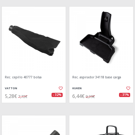
Rec. cepillo 40777 bolsa
Rec. aspirador 34118 base carga
VATTON
KUKEN
5,28€
6,44€
- 32%
- 31%
7,72€
9,39€