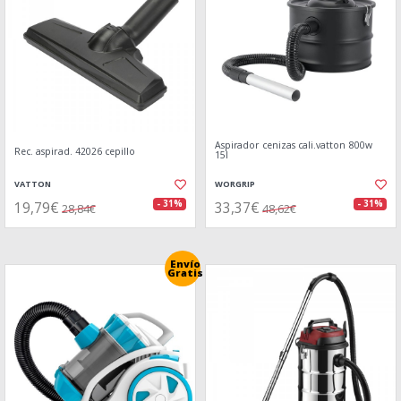
Aspirador cenizas cali.vatton 800w
Rec. aspirad. 42026 cepillo
15l
VATTON
WORGRIP
19,79€
33,37€
- 31%
- 31%
28,84€
48,62€
Envío
Gratis