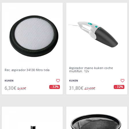
Aspirador mano kuken coche
Rec. aspirador 34130 filtro tela
multifun. 12v
KUKEN
KUKEN
6,30€
31,80€
- 32%
- 32%
9,32€
47,03€