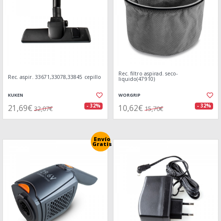
Rec. filtro aspirad. seco-
Rec. aspir. 33671,33078,33845 cepillo
liquido(47910)
KUKEN
WORGRIP
21,69€
10,62€
- 32%
- 32%
32,07€
15,70€
Envío
Gratis