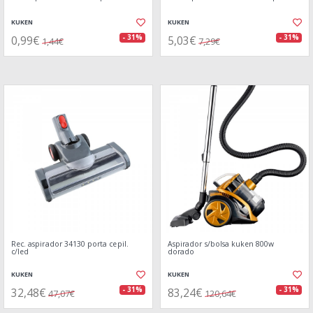
KUKEN
KUKEN
0,99€
5,03€
- 31%
- 31%
1,44€
7,29€
Rec. aspirador 34130 porta cepil.
Aspirador s/bolsa kuken 800w
c/led
dorado
KUKEN
KUKEN
32,48€
83,24€
- 31%
- 31%
47,07€
120,64€