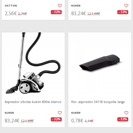
VATTON
KUKEN
2,56€
83,24€
- 32%
- 32%
3,76€
121,88€
Aspirador s/bolsa kuken 800w blanco
Rec. aspirador 34118 boquilla larga
KUKEN
KUKEN
83,24€
0,78€
- 32%
- 32%
121,88€
1,14€