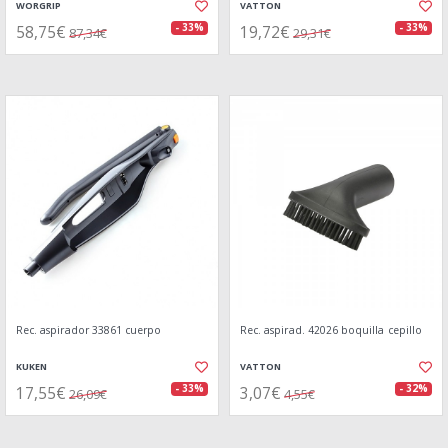
WORGRIP
VATTON
58,75€
19,72€
- 33%
- 33%
87,34€
29,31€
Rec. aspirador 33861 cuerpo
Rec. aspirad. 42026 boquilla cepillo
KUKEN
VATTON
17,55€
3,07€
- 33%
- 32%
26,09€
4,55€