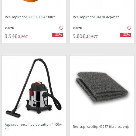
Rec. aspirador 33861,33947 filtro
Rec. aspirador 34130 deposito
KUKEN
KUKEN
3,94€
9,80€
- 33%
- 33%
5,86€
14,57€
Aspirador seco-liquido vatton 1400w
Rec. asp. sec/liq. 47967 filtro esponja
20l