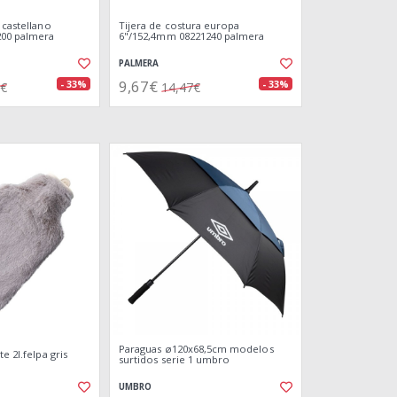
 castellano
Tijera de costura europa
00 palmera
6"/152,4mm 08221240 palmera
PALMERA
9,67€
- 33%
- 33%
7€
14,47€
Paraguas ø120x68,5cm modelos
e 2l.felpa gris
surtidos serie 1 umbro
UMBRO