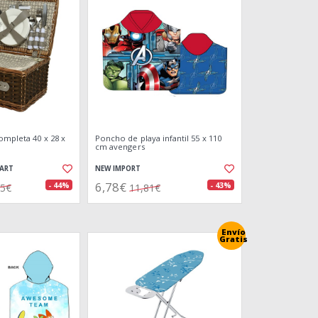
ompleta 40 x 28 x
Poncho de playa infantil 55 x 110
cm avengers
EART
NEW IMPORT
6,78€
- 44%
- 43%
55€
11,81€
Envío
Gratis