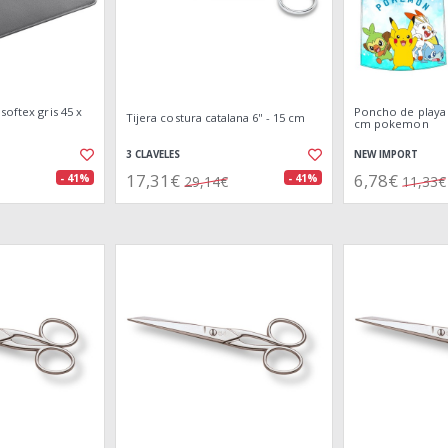
softex gris 45 x
Poncho de playa i
Tijera costura catalana 6'' - 15 cm
cm pokemon
3 CLAVELES
NEW IMPORT
17,31€
6,78€
- 41%
- 41%
29,14€
11,33€