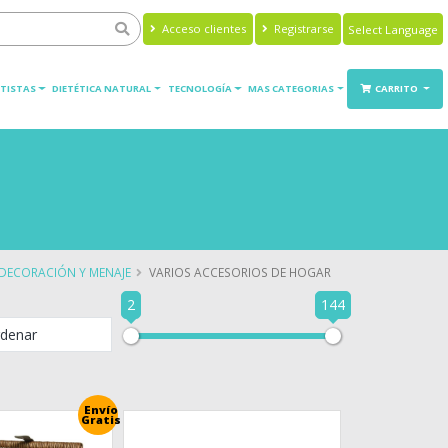
Acceso clientes
Registrarse
Powered by
Translate
TISTAS
DIETÉTICA NATURAL
TECNOLOGÍA
MAS CATEGORIAS
CARRITO
DECORACIÓN Y MENAJE
VARIOS ACCESORIOS DE HOGAR
2
144
denar
Envío
Gratis