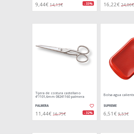
9,44€
16,22€
- 33%
14,13€
24,06€
Tijera de costura castellano
Bolsa agua calient
4"/101,6mm 08241160 palmera
PALMERA
SUPREME
11,44€
6,51€
- 32%
16,75€
9,53€