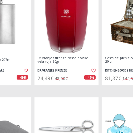
Dr.vranjes firenze rosso nobile
Cesta de picnic c
o 207ml
vela roja 80gr
20 cm
ARE
DR.VRANJES FIRENZE
KITCHENGOODS H
24,49€
81,37€
- 49%
- 49%
48,00€
144,