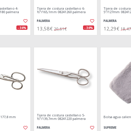
astellano 4-
Tijera de costura castellano 6-
Tijera de costura
180 palmera
½"/165,1mm 08241260 palmera
5"/127mm 082412
PALMERA
PALMERA
13,58€
12,29€
- 34%
- 34%
20,61€
18,4
Tijera de costura castellano 5-
/ 177,8 mm
Bolsa agua calient
½"/139,7mm 08241220 palmera
PALMERA
SUPREME