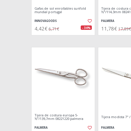
Gafas de sol enrollables sunfold
Tijera de costura c
mundial portugal
½"/114,3mm 08241
INNOVAGOODS
PALMERA
4,42€
11,78€
- 34%
6,71€
17,89€
Tijera de costura europa 5-
Tijera modista 7" 
½"/139,7mm 08221220 palmera
PALMERA
PALMERA