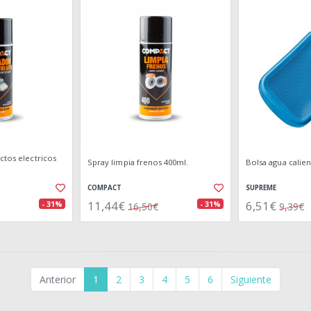
ctos electricos
Spray limpia frenos 400ml.
Bolsa agua calien
COMPACT
SUPREME
11,44€
6,51€
- 31%
- 31%
16,50€
9,39€
Anterior
1
2
3
4
5
6
Siguiente