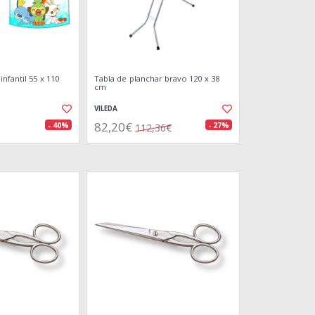
nfantil 55 x 110
Tabla de planchar bravo 120 x 38
cm
VILEDA
82,20€
- 40%
- 27%
112,36€