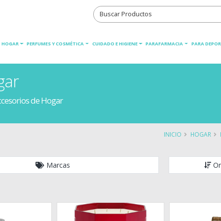
HOGAR
PERFUMES Y COSMÉTICA
CUIDADO E HIGIENE
PARAFARMACIA
PARA DEPOR
gar
ccesorios de Hogar
INICIO
HOGAR
Marcas
Or