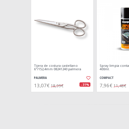
Tijera de costura castellano
Spray limpia conta
6"/152,4mm 08241240 palmera
400ml.
PALMERA
COMPACT
13,07€
7,96€
- 31%
18,99€
11,48€