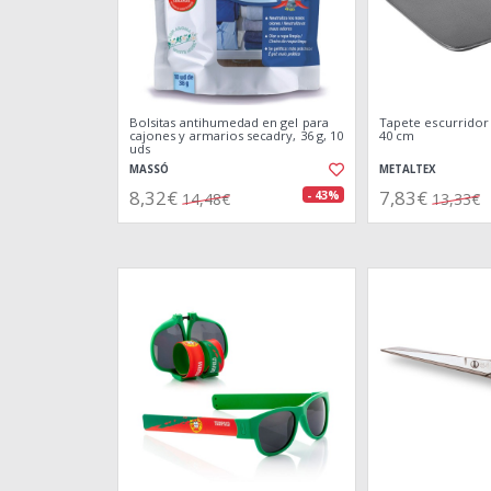
Bolsitas antihumedad en gel para
Tapete escurridor 
cajones y armarios secadry, 36 g, 10
40 cm
uds
MASSÓ
METALTEX
8,32€
7,83€
- 43%
14,48€
13,33€