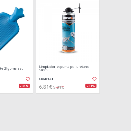
Limpiador espuma poliuretano
te 2l.goma azul
500ml.
COMPACT
6,81€
- 31%
- 31%
9,81€