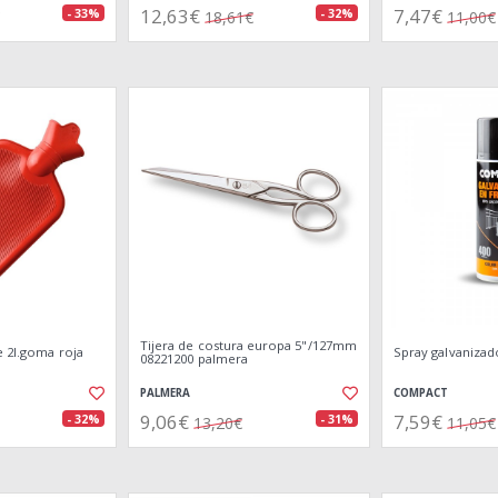
12,63€
7,47€
- 33%
- 32%
18,61€
11,00€
Tijera de costura europa 5"/127mm
e 2l.goma roja
Spray galvanizad
08221200 palmera
PALMERA
COMPACT
9,06€
7,59€
- 32%
- 31%
13,20€
11,05€