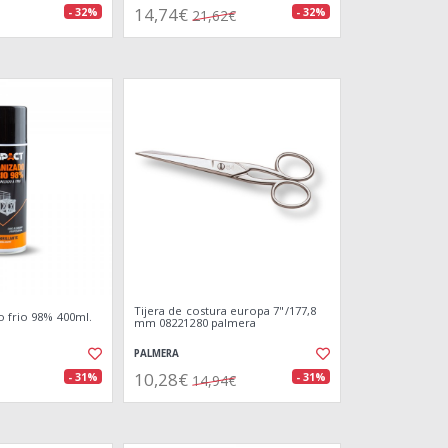
14,74€
- 32%
- 32%
21,62€
Tijera de costura europa 7"/177,8
o frio 98% 400ml.
mm 08221280 palmera
PALMERA
10,28€
- 31%
- 31%
14,94€