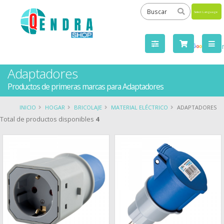
Powered
by
Tra
Adaptadores
Productos de primeras marcas para Adaptadores
INICIO
HOGAR
BRICOLAJE
MATERIAL ELÉCTRICO
ADAPTADORES
Total de productos disponibles
4