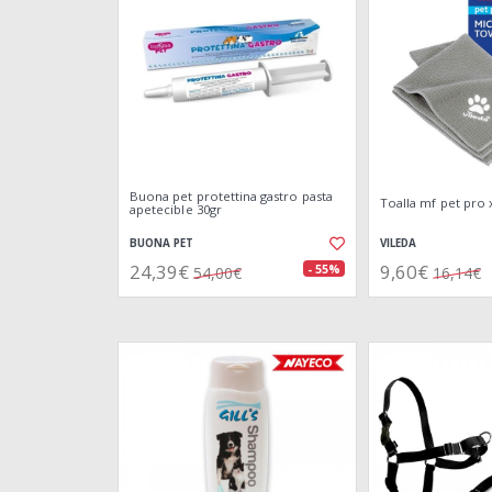
Buona pet protettina gastro pasta
Toalla mf pet pro 
apetecible 30gr
BUONA PET
VILEDA
24,39€
9,60€
- 55%
54,00€
16,14€