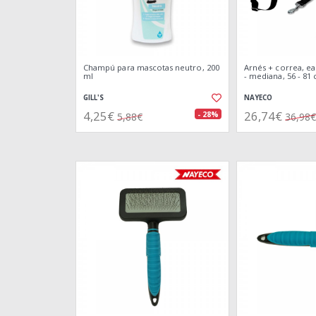
Champú para mascotas neutro, 200
Arnés + correa, ea
ml
- mediana, 56 - 81
GILL'S
NAYECO
4,25€
26,74€
- 28%
5,88€
36,98€