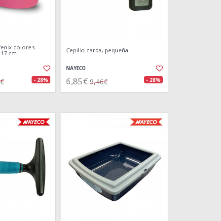
enix colores
Cepillo carda, pequeña
x 17 cm
NAYECO
6,85€
- 28%
- 28%
6€
9,46€