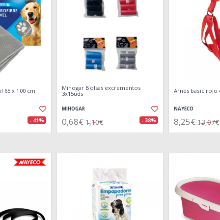
Mihogar Bolsas excrementos
xl 65 x 100 cm
Arnés basic rojo 
3x15uds
MIHOGAR
NAYECO
0,68€
8,25€
- 41%
- 38%
1,10€
13,07€