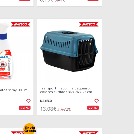
Transportín eco line pequeño
gatos spray 300 ml
colores surtidos 36 x 26 x 25 cm
NAYECO
13,08€
- 26%
- 26%
17,72€
Envío
Gratis