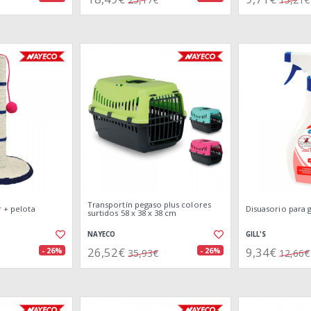
Transportín pegaso plus colores
r + pelota
Disuasorio para 
surtidos 58 x 38 x 38 cm
NAYECO
GILL'S
26,52€
9,34€
- 26%
- 26%
35,93€
12,66€