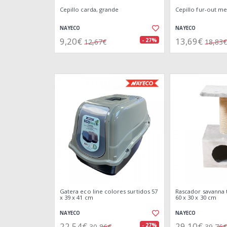
Cepillo carda, grande
Cepillo fur-out m
NAYECO
NAYECO
9,20€
13,69€
- 27%
12,67€
18,83€
Gatera eco line colores surtidos 57
Rascador savanna 
x 39 x 41 cm
60 x 30 x 30 cm
NAYECO
NAYECO
22,54€
29,10€
- 27%
30,86€
39,76€