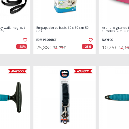
sy walk, negro, t
Empapadores basic 60 x 60 cm 50
Arenero grande f
 cm
uds
surtidos 59 x 39 
EDM PRODUCT
NAYECO
25,88€
10,25€
- 28%
- 28%
35,77€
14,1