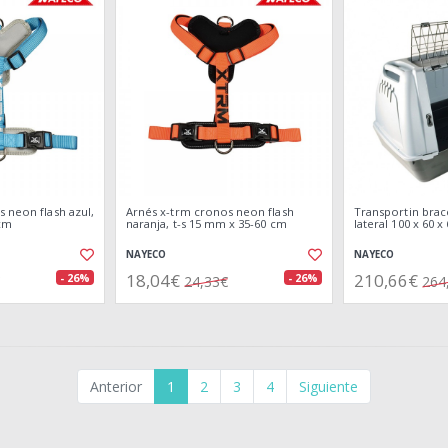
 neon flash azul,
Arnés x-trm cronos neon flash
Transportin brac
 cm
naranja, t-s 15 mm x 35-60 cm
lateral 100 x 60 x
NAYECO
NAYECO
18,04€
210,66€
- 26%
- 26%
24,33€
264
Anterior
1
2
3
4
Siguiente