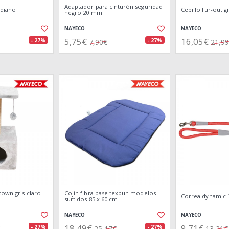
Adaptador para cinturón seguridad
ediano
Cepillo fur-out 
negro 20 mm
NAYECO
NAYECO
5,75€
16,05€
- 27%
- 27%
7,90€
21,9
town gris claro
Cojin fibra base texpun modelos
Correa dynamic 1
surtidos 85 x 60 cm
NAYECO
NAYECO
18,49€
9,71€
- 27%
- 27%
25,17€
13,21€