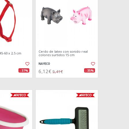
Cerdo de latex con sonido real
45-60 x 2,5 cm
colores surtidos 15 cm
NAYECO
6,12€
- 37%
- 35%
9,41€