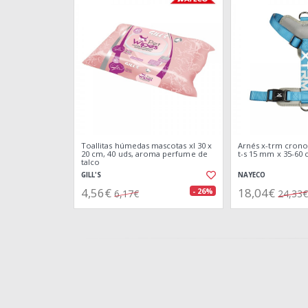
Toallitas húmedas mascotas xl 30 x
Arnés x-trm cronos
20 cm, 40 uds, aroma perfume de
t-s 15 mm x 35-60
talco
GILL'S
NAYECO
4,56€
18,04€
- 26%
6,17€
24,33€