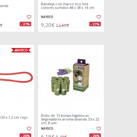
Bandeja con marco eco line
grande
colores surtidos 48 x 38 x 14 cm
NAYECO
9,20€
- 27%
- 27%
9€
12,60€
Rollo de 15 bolsas higiénicas
20 x 1,2 cm rojo
degradables aroma lavanda 33 x 22
cm, 8 uds
NAYECO
6,19€
- 26%
- 26%
8,41€