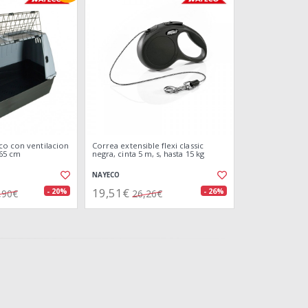
co con ventilacion
Correa extensible flexi classic
 65 cm
negra, cinta 5 m, s, hasta 15 kg
NAYECO
19,51€
- 20%
- 26%
,90€
26,26€