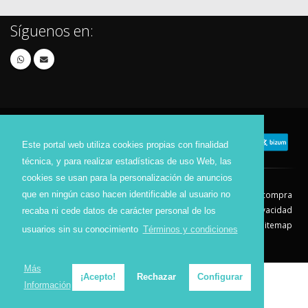
Síguenos en:
Este portal web utiliza cookies propias con finalidad
técnica, y para realizar estadísticas de uso Web, las
cookies se usan para la personalización de anuncios
que en ningún caso hacen identificable al usuario no
Contacto
Aviso Legal
Condiciones de compra
Política de envíos
Política de devolución
Política de Privacidad
recaba ni cede datos de carácter personal de los
Política de Cookies
Sitemap
usuarios sin su conocimiento
Términos y condiciones
© 2026 - Todos los derechos reservados.
Más
¡Acepto!
Rechazar
Configurar
Información