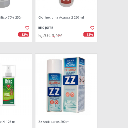
tílico 70% 250ml
Clorhexidina Acuosa 2 250 ml
REIG JOFRE
5,20€
- 12%
- 12%
5,92€
e Xl 125 ml
Zz Antiacaros 200 ml