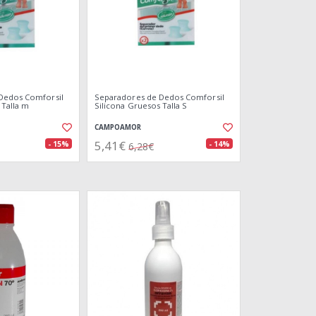
Dedos Comforsil
Separadores de Dedos Comforsil
 Talla m
Silicona Gruesos Talla S
CAMPOAMOR
5,41€
- 15%
- 14%
6,28€