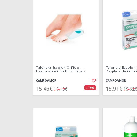
Talonera Espolon Orificio
Talonera Espolon O
Desplazable Comforsil Talla S
Desplazable Comfo
CAMPOAMOR
CAMPOAMOR
15,46€
15,91€
- 19%
19,19€
19,62€