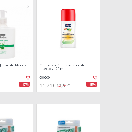
 Jabón de Manos
Chicco No Zzz Repelente de
Insectos 100 ml
CHICCO
11,71€
- 17%
- 15%
13,81€