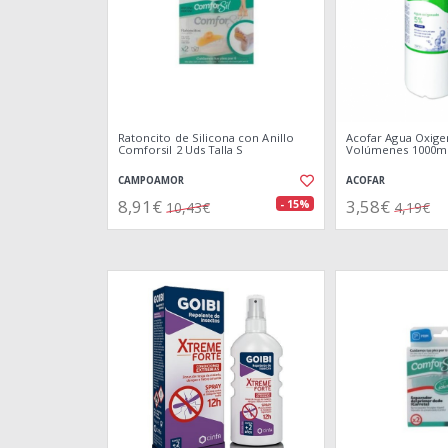
Ratoncito de Silicona con Anillo
Acofar Agua Oxige
Comforsil 2 Uds Talla S
Volúmenes 1000m
CAMPOAMOR
ACOFAR
8,91€
3,58€
- 15%
10,43€
4,19€