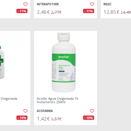
INTERAPOTHEK
RELEC
2,46€
12,85€
- 11%
- 11%
2,77€
14,4
 Oxigenada
Acofar Agua Oxigenada 10
Volúmenes 250ml
ACOFARMA
1,42€
- 10%
- 10%
1,57€