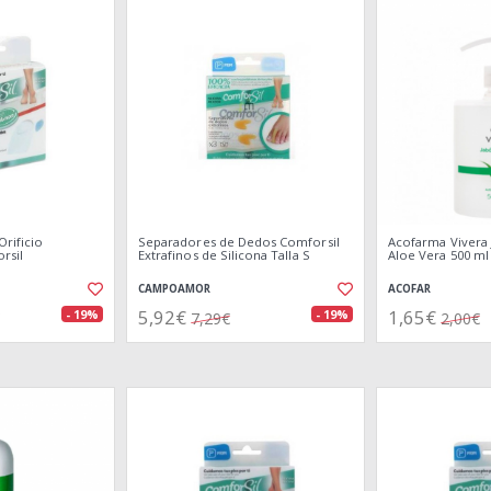
rificio
Separadores de Dedos Comforsil
Acofarma Vivera
rsil
Extrafinos de Silicona Talla S
Aloe Vera 500 ml
CAMPOAMOR
ACOFAR
5,92€
1,65€
- 19%
- 19%
7,29€
2,00€