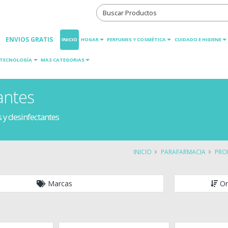
ENVIOS GRATIS
INICIO
HOGAR
PERFUMES Y COSMÉTICA
CUIDADO E HIGIENE
TECNOLOGÍA
MAS CATEGORIAS
antes
 y desinfectantes
INICIO
PARAFARMACIA
PRO
Marcas
Or