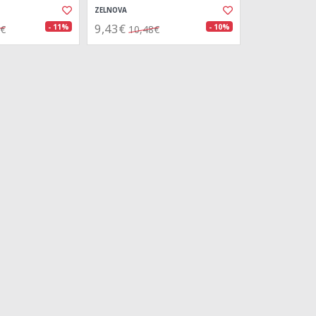
ZELNOVA
9,43€
- 11%
- 10%
0€
10,48€