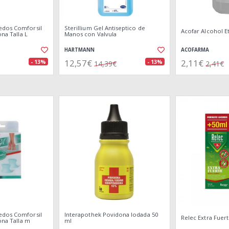
edos Comforsil
Sterillium Gel Antiseptico de
Acofar Alcohol E
ona Talla L
Manos con Valvula
HARTMANN
ACOFARMA
12,57€
2,11€
- 13%
- 13%
14,39€
2,41€
edos Comforsil
Interapothek Povidona Iodada 50
Relec Extra Fuert
ona Talla m
ml