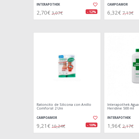
INTERAPOTHEK
CAMPOAMOR
2,70€
6,32€
- 12%
3,07€
7,13€
Ratoncito de Silicona con Anillo
Interapothek Agua
Comforsil 2 Uni
Heridine 500 ml
CAMPOAMOR
INTERAPOTHEK
9,21€
1,96€
- 10%
10,24€
2,17€