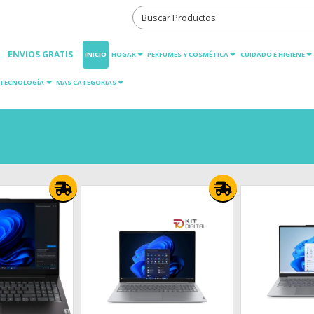
ENVIOS GRATIS
INICIO
HOGAR
PERFUMES Y COSMÉTICA
CUIDADO E HIGIENE
TECNOLOGÍA
MAS CATEGORIAS