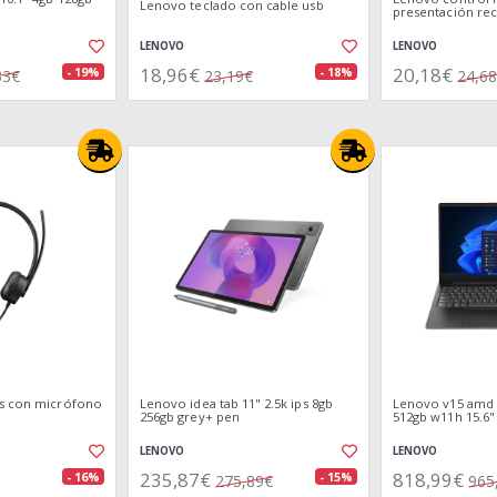
Lenovo teclado con cable usb
presentación reca
LENOVO
LENOVO
18,96€
20,18€
- 19%
- 18%
33€
23,19€
24,6
es con micrófono
Lenovo idea tab 11" 2.5k ips 8gb
Lenovo v15 amd 
256gb grey+ pen
512gb w11h 15.6"
LENOVO
LENOVO
235,87€
818,99€
- 16%
- 15%
275,89€
965