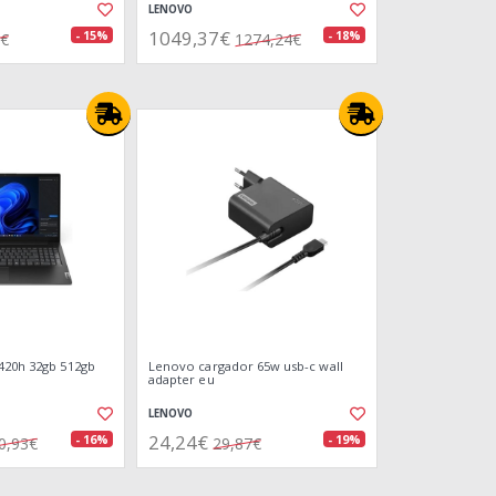
LENOVO
1049,37€
- 15%
- 18%
7€
1274,24€
420h 32gb 512gb
Lenovo cargador 65w usb-c wall
adapter eu
LENOVO
24,24€
- 16%
- 19%
0,93€
29,87€