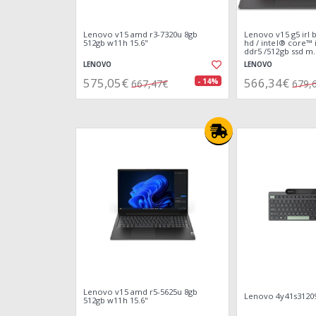
Lenovo v15 amd r3-7320u 8gb
Lenovo v15 g5 irl bl
512gb w11h 15.6"
hd / intel® core™ 
ddr5 /512gb ssd m.
home
LENOVO
LENOVO
575,05€
566,34€
- 14%
667,47€
679,
Lenovo v15 amd r5-5625u 8gb
Lenovo 4y41s31209
512gb w11h 15.6"