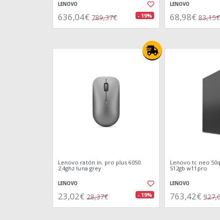
LENOVO
LENOVO
636,04€
68,98€
- 19%
789,37€
83,15€
Lenovo ratón in. pro plus 6050
Lenovo tc neo 50q 
2.4ghz luna grey
512gb w11pro
LENOVO
LENOVO
23,02€
763,42€
- 19%
28,37€
927,