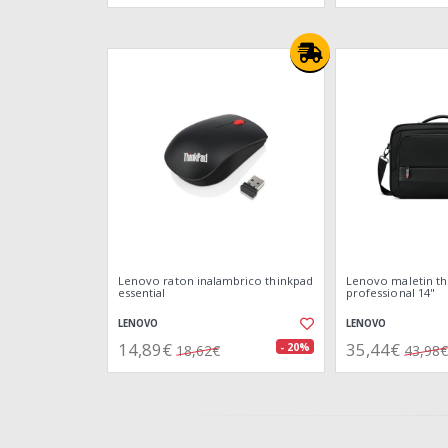
Lenovo raton inalambrico thinkpad
Lenovo maletin th
essential
professional 14"
LENOVO
LENOVO
14,89€
35,44€
- 20%
18,62€
43,98€