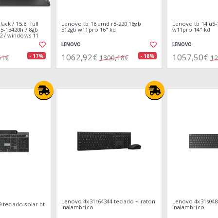
ack / 15.6" full
Lenovo tb 16 amd r5-220 16gb
Lenovo tb 14 u5-
i5-13420h / 8gb
512gb w11pro 16" kd
w11pro 14" kd
2 / windows 11
LENOVO
LENOVO
1062,92€
1057,50€
- 17%
- 18%
61€
1300,18€
12
Lenovo 4x31r64344 teclado + raton
Lenovo 4x31s0484
 teclado solar bt
inalambrico
inalambrico