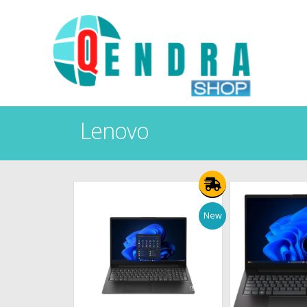
Lenovo
New