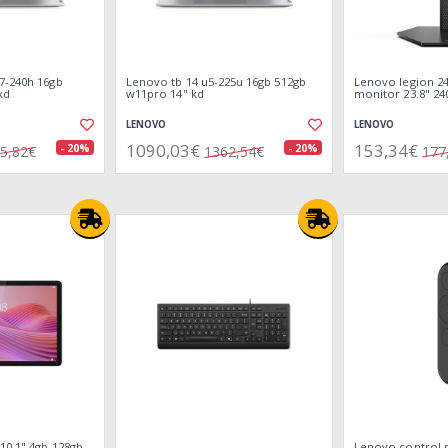
7-240h 16gb
Lenovo tb 14 u5-225u 16gb 512gb
Lenovo legion 24
kd
w11pro 14" kd
monitor 23.8" 240
LENOVO
LENOVO
1090,03€
153,34€
- 20%
- 20%
5,82€
1362,54€
177
10.1" 4gb 128gb
Lenovo control