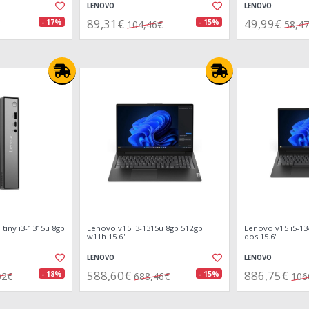
LENOVO
LENOVO
89,31€
49,99€
- 17%
- 15%
104,46€
58,4
tiny i3-1315u 8gb
Lenovo v15 i3-1315u 8gb 512gb
Lenovo v15 i5-13
w11h 15.6"
dos 15.6"
LENOVO
LENOVO
588,60€
886,75€
- 18%
- 15%
02€
688,46€
106