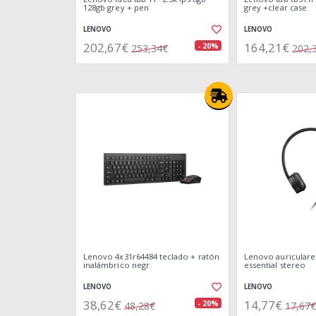
128gb grey + pen
grey +clear case
LENOVO
LENOVO
202,67€
164,21€
- 20%
253,34€
202,
Lenovo 4x31r64484 teclado + ratón
Lenovo auricular
inalámbrico negr
essential stereo
LENOVO
LENOVO
38,62€
14,77€
- 20%
48,28€
17,67€