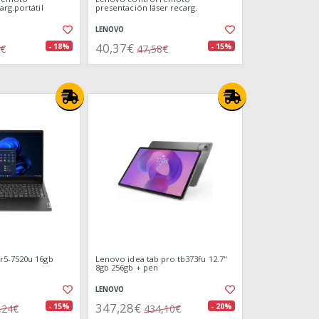
rg.portátil
presentación láser recarg.
LENOVO
40,37€
- 18%
- 15%
8€
47,58€
r5-7520u 16gb
Lenovo idea tab pro tb373fu 12.7"
8gb 256gb + pen
LENOVO
347,28€
- 15%
- 20%
,24€
434,10€