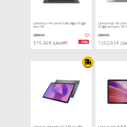
Lenovo v14 core5-120u 8gb 512gb
Lenovo tb 16 core
dos 14"
512gb w11pro 16" 
LENOVO
LENOVO
515,42€
1252,65€
- 19%
639,68€
156
Lenovo idea tab 11" 2.5k ips 8gb
Lenovo tab tb311f 