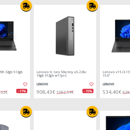
20h 32gb 512gb
Lenovo tc neo 50q tiny u5-226v
Lenovo v15 i3-13
16gb 512gb w11pro
15.6"
LENOVO
LENOVO
908,43€
534,40€
- 17%
- 15%
,52€
1062,54€
629