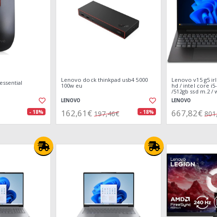
Lenovo dock thinkpad usb4 5000
Lenovo v15 g5 irl 
essential
100w eu
hd / intel core i
/512gb ssd m.2 
LENOVO
LENOVO
162,61€
667,82€
- 18%
- 18%
197,46€
801