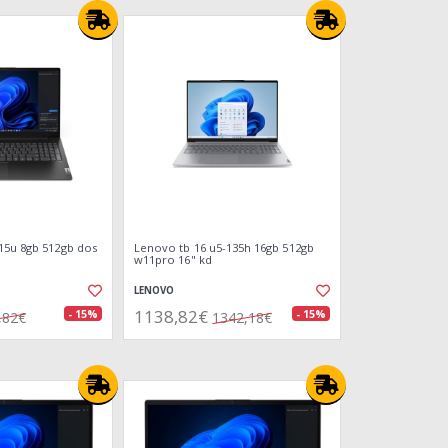
15u 8gb 512gb dos
Lenovo tb 16 u5-135h 16gb 512gb
w11pro 16" kd
LENOVO
1138,82€
- 15%
- 15%
,82€
1342,18€