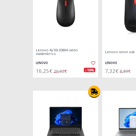
Lenovo 4y50r20864 ratón
Lenovo raton usb 
inalámbrico
LENOVO
LENOVO
16,25€
7,32€
- 19%
20,02€
8,89€