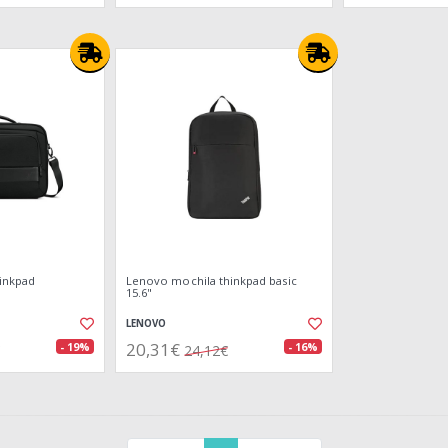
inkpad
Lenovo mochila thinkpad basic
15.6"
LENOVO
20,31€
- 19%
- 16%
24,12€