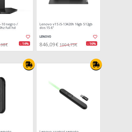
-10 negro /
Lenovo v15 i5-13420h 16gb 512gb
hz full hd
dos 15.6"
LENOVO
846,09€
- 14%
- 16%
,98€
1004,73€
 remoto
Lenovo control remoto