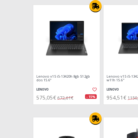
Lenovo v15 i5-13420h 8gb 512gb
Lenovo v15 i5-134
dos 15.6"
w11h 15.6"
LENOVO
LENOVO
575,05€
954,51€
- 15%
672,61€
1150