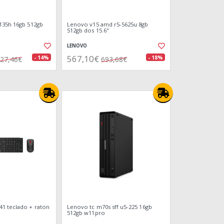
135h 16gb 512gb
Lenovo v15 amd r5-5625u 8gb
512gb dos 15.6"
LENOVO
567,10€
- 14%
- 18%
27,46€
693,68€
1 teclado + raton
Lenovo tc m70s sff u5-225 16gb
512gb w11pro