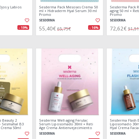
jos y Labios
Sesderma Pack Mesoses Crema 50
Sesderma Pack Re
ml + Hidraderm Hyal Serum 30 ml
aging 50 ml + Re
Promo
Promo
SESDERMA
SESDERMA
55,40€
72,62€
- 19%
- 16%
65,75€
91,5
 Beauty 2
Sesderma Well-aging Ferulac
Sesderma Flash E
+ Sesmahal B3
Serum Liposomado 30ml + Reti
Liposomado 30m
t Crema 50ml
Age Crema Antienvejecimiento
Hyal Crema Faci
50ml Promo
SESDERMA
SESDERMA