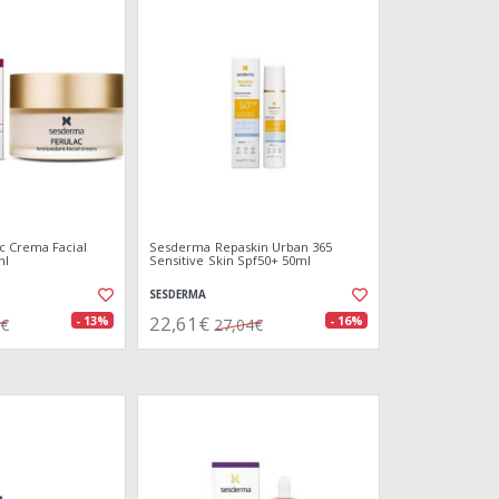
c Crema Facial
Sesderma Repaskin Urban 365
ml
Sensitive Skin Spf50+ 50ml
SESDERMA
22,61€
- 13%
- 16%
1€
27,04€