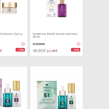
 Contorno Ojos y
Sesderma Retisil Serum Intensivo
30 ml
SESDERMA
48,80€
- 17%
- 21%
8€
61,48€