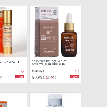
Sesderma Reti Age Serum
rema Gel 50 ml
Antienvejecimiento 30 ml
SESDERMA
50,99€
- 13%
- 10%
4€
56,95€