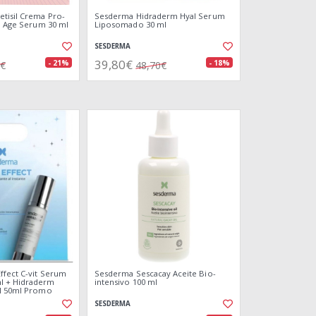
tisil Crema Pro-
Sesderma Hidraderm Hyal Serum
ti Age Serum 30 ml
Liposomado 30 ml
SESDERMA
39,80€
- 21%
- 18%
1€
48,70€
ffect C-vit Serum
Sesderma Sescacay Aceite Bio-
l + Hidraderm
intensivo 100 ml
al 50ml Promo
SESDERMA