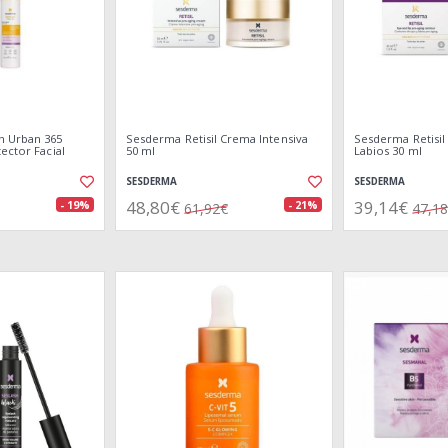
n Urban 365
Sesderma Retisil Crema Intensiva
Sesderma Retisil
ector Facial
50 ml
Labios 30 ml
SESDERMA
SESDERMA
48,80€
39,14€
- 19%
- 21%
61,92€
47,1