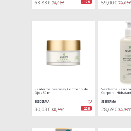
63,83€
59,00€
- 17%
76,92€
70,03€
Sesderma Sescacay Contorno de
Sesderma Sescac
Ojos 30 ml
Corporal Hidratan
SESDERMA
SESDERMA
30,03€
28,69€
- 22%
38,39€
35,37€