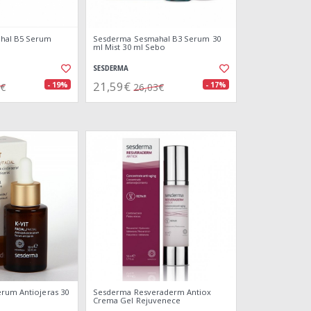
hal B5 Serum
Sesderma Sesmahal B3 Serum 30
ml Mist 30 ml Sebo
SESDERMA
21,59€
- 19%
- 17%
2€
26,03€
rum Antiojeras 30
Sesderma Resveraderm Antiox
Crema Gel Rejuvenece