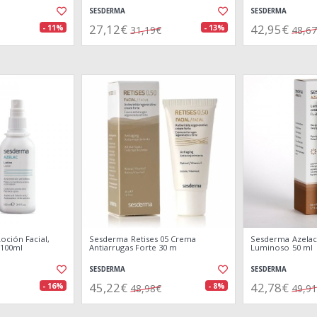
SESDERMA
SESDERMA
27,12€
42,95€
- 11%
- 13%
31,19€
48,6
oción Facial,
Sesderma Retises 05 Crema
Sesderma Azelac
 100ml
Antiarrugas Forte 30 m
Luminoso 50 ml
SESDERMA
SESDERMA
45,22€
42,78€
- 16%
- 8%
48,98€
49,9