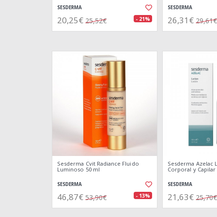
SESDERMA
SESDERMA
20,25€
26,31€
- 21%
25,52€
29,61€
Sesderma Cvit Radiance Fluido
Sesderma Azelac L
Luminoso 50 ml
Corporal y Capilar
SESDERMA
SESDERMA
46,87€
21,63€
- 13%
53,90€
25,70€