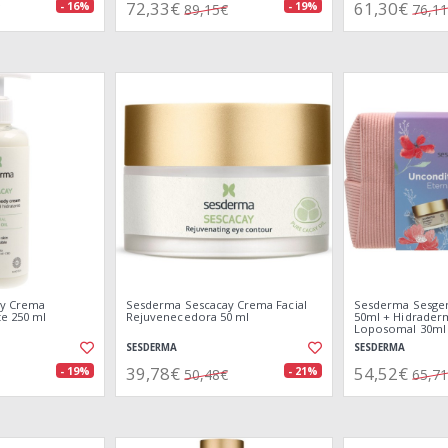
72,33€
61,30€
- 16%
- 19%
89,15€
76,1
ay Crema
Sesderma Sescacay Crema Facial
Sesderma Sesgen
te 250 ml
Rejuvenecedora 50 ml
50ml + Hidrade
Loposomal 30ml
SESDERMA
SESDERMA
39,78€
54,52€
- 19%
- 21%
50,48€
65,7