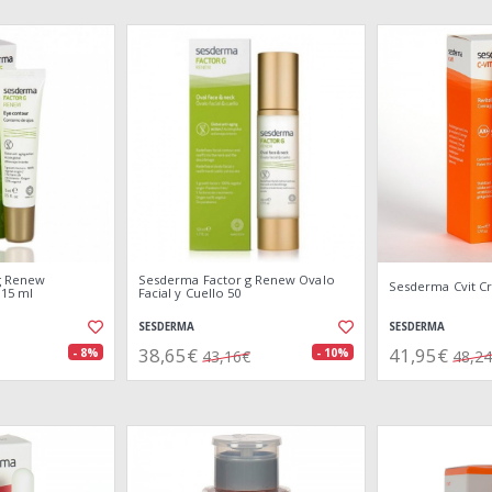
g Renew
Sesderma Factor g Renew Ovalo
Sesderma Cvit C
 15 ml
Facial y Cuello 50
SESDERMA
SESDERMA
38,65€
41,95€
- 8%
- 10%
43,16€
48,2