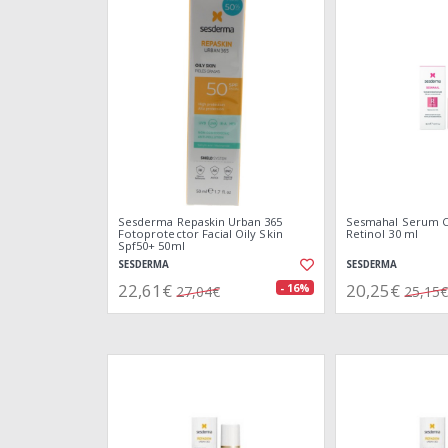
Sesderma Repaskin Urban 365
Sesmahal Serum 
Fotoprotector Facial Oily Skin
Retinol 30 ml
Spf50+ 50ml
SESDERMA
SESDERMA
22,61€
20,25€
- 16%
27,04€
25,15€