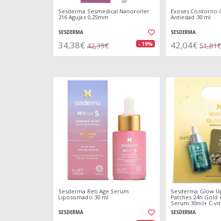
Sesderma Sesmedical Nanoroller
Exoses Contorno O
216 Agujas 0,25mm
Antiedad 30 ml
SESDERMA
SESDERMA
34,38€
42,04€
- 19%
42,39€
51,81€
Sesderma Reti Age Serum
Sesderma Glow Up
Liposomado 30 ml
Patches 24h Gold 
Serum 30ml+ C-vi
Promo
SESDERMA
SESDERMA