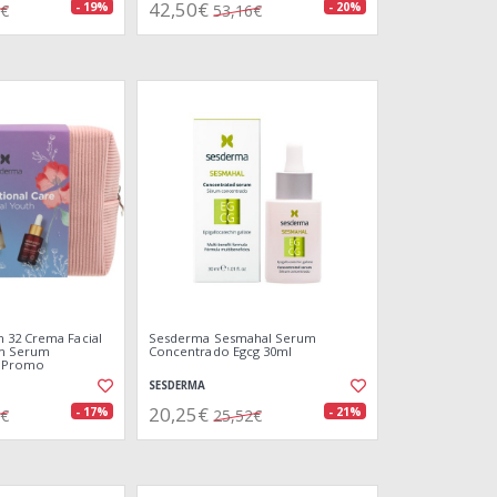
42,50€
- 19%
- 20%
1€
53,16€
 32 Crema Facial
Sesderma Sesmahal Serum
rm Serum
Concentrado Egcg 30ml
 Promo
SESDERMA
20,25€
- 17%
- 21%
1€
25,52€