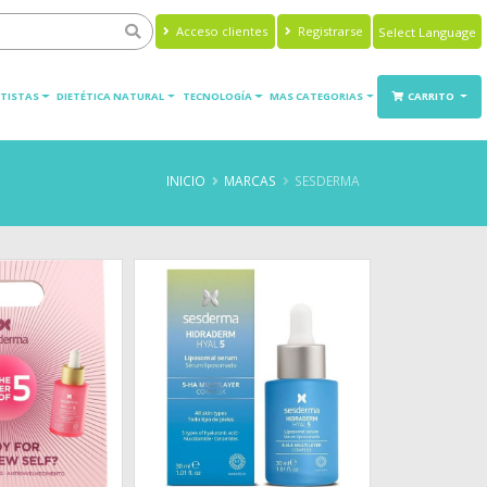
Acceso clientes
Registrarse
Powered by
Translate
TISTAS
DIETÉTICA NATURAL
TECNOLOGÍA
MAS CATEGORIAS
CARRITO
INICIO
MARCAS
SESDERMA