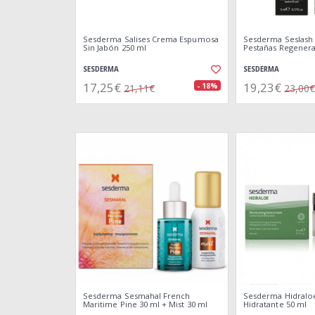
Sesderma Salises Crema Espumosa
Sesderma Seslash 
Sin Jabón 250 ml
Pestañas Regenera
SESDERMA
SESDERMA
17,25€
19,23€
- 18%
21,11€
23,00€
Sesderma Sesmahal French
Sesderma Hidraloe
Maritime Pine 30 ml + Mist 30 ml
Hidratante 50 ml