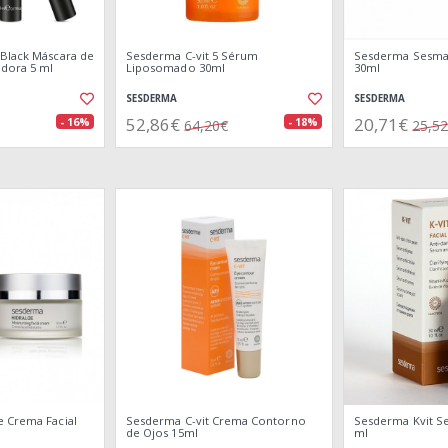
Black Máscara de
Sesderma C-vit 5 Sérum
Sesderma Sesma
dora 5 ml
Liposomado 30ml
30ml
SESDERMA
SESDERMA
52,86€
20,71€
- 16%
- 18%
64,20€
25,5
 Crema Facial
Sesderma C-vit Crema Contorno
Sesderma Kvit Se
de Ojos 15ml
ml