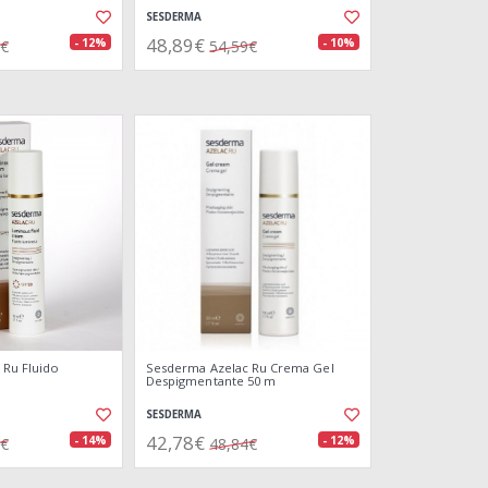
SESDERMA
48,89€
- 12%
- 10%
7€
54,59€
 Ru Fluido
Sesderma Azelac Ru Crema Gel
Despigmentante 50 m
SESDERMA
42,78€
- 14%
- 12%
1€
48,84€